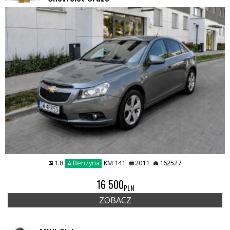
1.8
Benzyna
KM 141
2011
162527
16 500
PLN
ZOBACZ