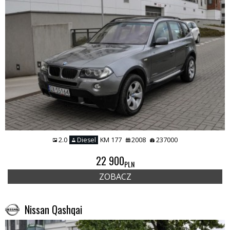
2.0
Diesel
KM 177
2008
237000
22 900
PLN
ZOBACZ
Nissan Qashqai