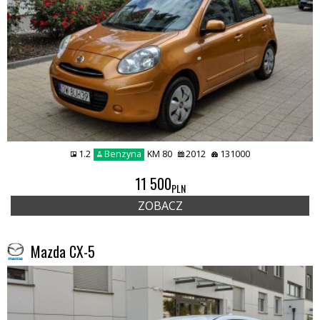
1.2
Benzyna
KM 80
2012
131000
11 500
PLN
ZOBACZ
Mazda CX-5