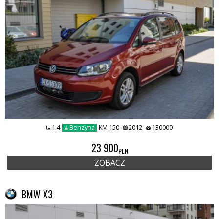
1.4
Benzyna
KM 150
2012
130000
23 900
PLN
ZOBACZ
BMW X3