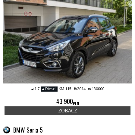
1.7
Diesel
KM 115
2014
130000
43 900
PLN
ZOBACZ
BMW Seria 5