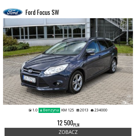
Ford Focus SW
1.0
Benzyna
KM 125
2013
234000
12 500
PLN
ZOBACZ