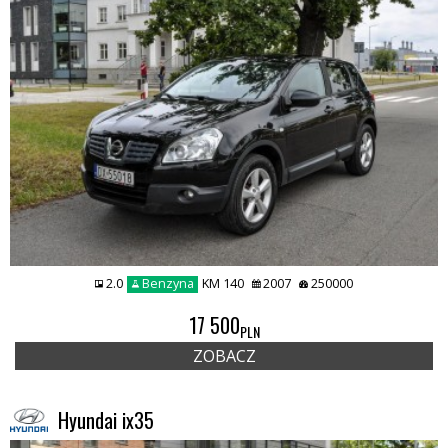
2.0
Benzyna
KM 140
2007
250000
17 500
PLN
ZOBACZ
Hyundai ix35