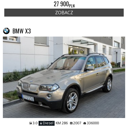
27 900
PLN
ZOBACZ
BMW X3
3.0
Diesel
KM 286
2007
336000