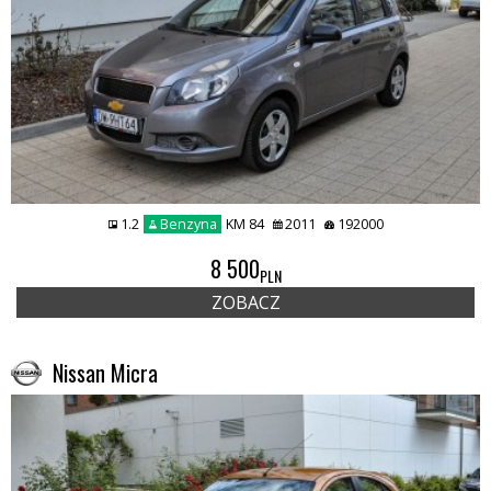
1.2
Benzyna
KM 84
2011
192000
8 500
PLN
ZOBACZ
Nissan Micra