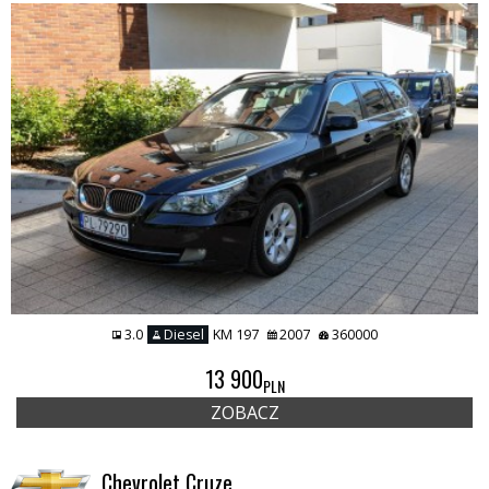
3.0
Diesel
KM 197
2007
360000
13 900
PLN
ZOBACZ
Chevrolet Cruze