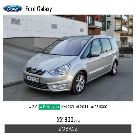
Ford Galaxy
2.0
Benzyna
KM 203
2011
256000
22 900
PLN
ZOBACZ