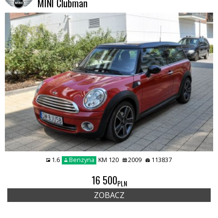
MINI Clubman
1.6
Benzyna
KM 120
2009
113837
REMIUMCAR
16 500
PLN
ZOBACZ