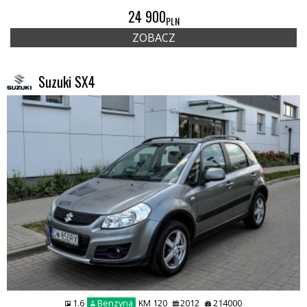
24 900
PLN
ZOBACZ
Suzuki SX4
1.6
Benzyna
KM 120
2012
214000