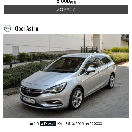
6 500
PLN
ZOBACZ
Opel Astra
1.6
Diesel
KM 136
2016
220000