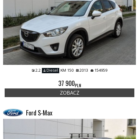
2.2
Diesel
KM 150
2013
154959
37 900
PLN
ZOBACZ
Ford S-Max