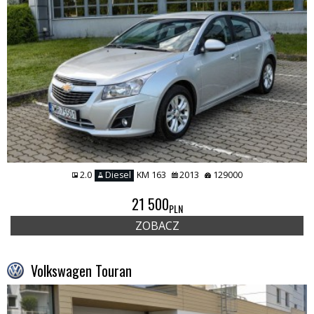
2.0
Diesel
KM 163
2013
129000
21 500
PLN
ZOBACZ
Volkswagen Touran