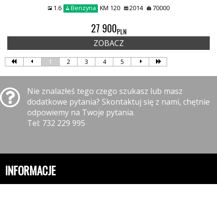
1.6
Benzyna
KM 120
2014
70000
27 900
PLN
ZOBACZ
1
2
3
4
5
Nie znalazłeś tego czego szukasz lub masz
dodatkowe pytania? Skontaktuj się z nami, chętnie
odpowiemy na Twoje pytania.
Tel: 732 229 995
INFORMACJE
Polityka prywatności
Polityka cookies
Klauzula informacyjna RODO