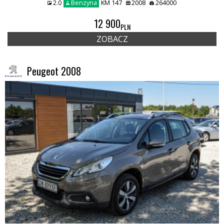
2.0
Benzyna
KM 147
2008
264000
12 900
PLN
ZOBACZ
Peugeot 2008