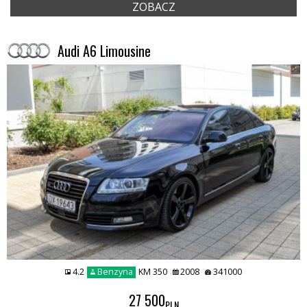
ZOBACZ
Audi A6 Limousine
4.2
Benzyna
KM 350
2008
341000
27 500
PLN