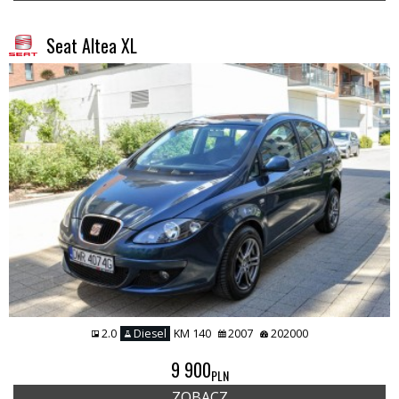
Seat Altea XL
2.0
Diesel
KM 140
2007
202000
9 900
PLN
ZOBACZ