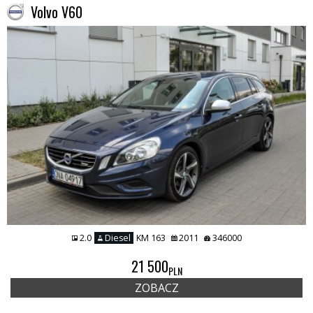
Volvo V60
2.0
Diesel
KM 163
2011
346000
21 500
PLN
ZOBACZ