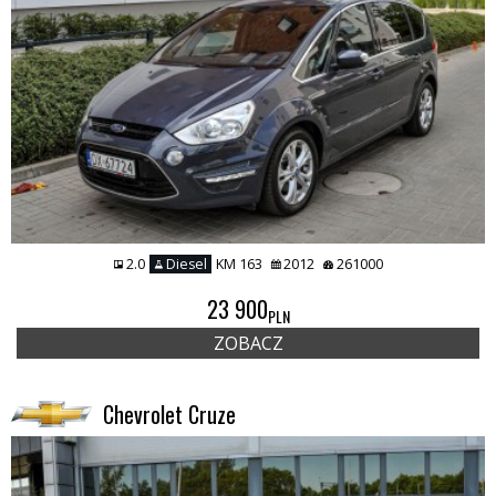
2.0
Diesel
KM 163
2012
261000
23 900
PLN
ZOBACZ
Chevrolet Cruze