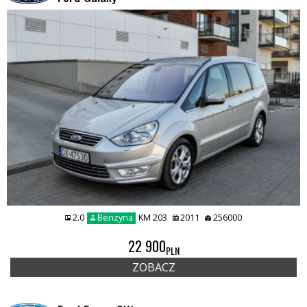
2.0
Benzyna
KM 203
2011
256000
22 900
PLN
ZOBACZ