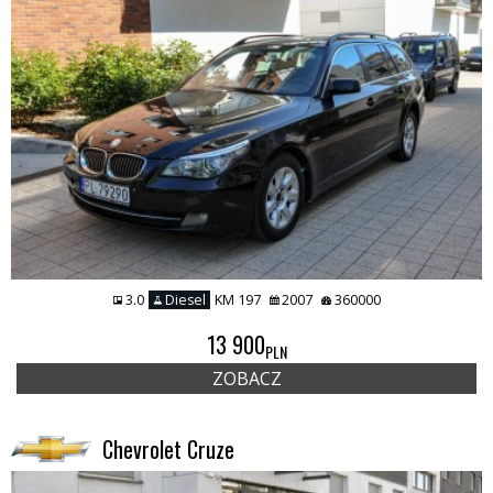
3.0
Diesel
KM 197
2007
360000
13 900
PLN
ZOBACZ
Chevrolet Cruze