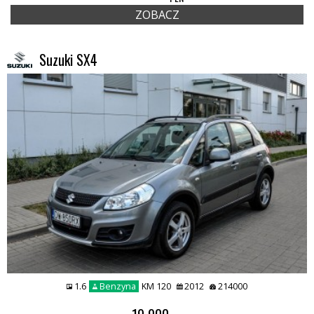
ZOBACZ
Suzuki SX4
1.6
Benzyna
KM 120
2012
214000