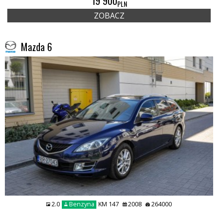
19 900
PLN
ZOBACZ
Mazda 6
2.0
Benzyna
KM 147
2008
264000