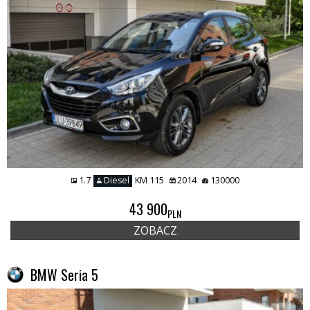
1.7
Diesel
KM 115
2014
130000
43 900
PLN
ZOBACZ
BMW Seria 5