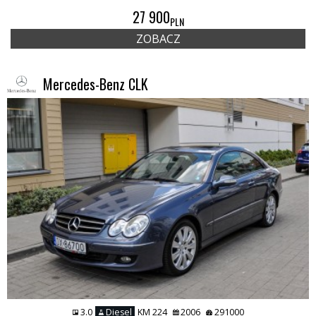
27 900
PLN
ZOBACZ
Mercedes-Benz CLK
3.0
Diesel
KM 224
2006
291000