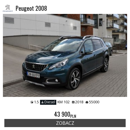
Peugeot 2008
1.5
Diesel
KM 102
2018
55000
43 900
PLN
ZOBACZ