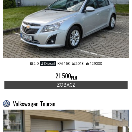
2.0
Diesel
KM 163
2013
129000
21 500
PLN
ZOBACZ
Volkswagen Touran