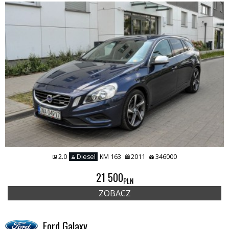
2.0
Diesel
KM 163
2011
346000
21 500
PLN
ZOBACZ
Ford Galaxy