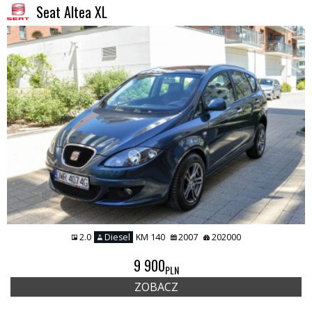
Seat Altea XL
2.0
Diesel
KM 140
2007
202000
9 900
PLN
ZOBACZ