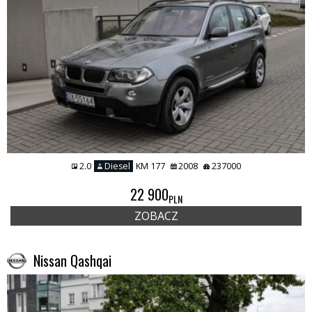
2.0
Diesel
KM 177
2008
237000
22 900
PLN
ZOBACZ
Nissan Qashqai