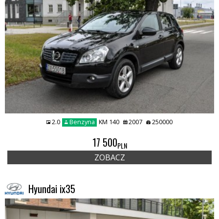
2.0
Benzyna
KM 140
2007
250000
17 500
PLN
ZOBACZ
Hyundai ix35