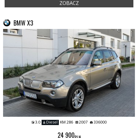
ZOBACZ
BMW X3
3.0
Diesel
KM 286
2007
336000
24 900
PLN