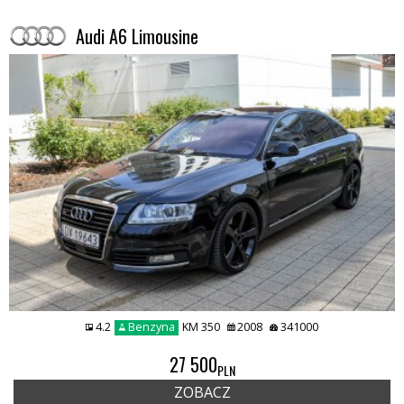
Audi A6 Limousine
4.2
Benzyna
KM 350
2008
341000
27 500
PLN
ZOBACZ