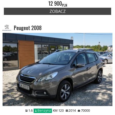
12 900
PLN
ZOBACZ
Peugeot 2008
1.6
Benzyna
KM 120
2014
70000