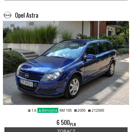
Opel Astra
1.6
Benzyna
KM 105
2005
212000
6 500
PLN
ZOBACZ