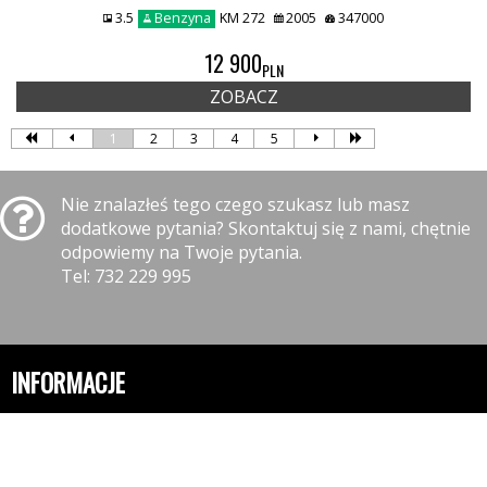
3.5
Benzyna
KM 272
2005
347000
12 900
PLN
ZOBACZ
1
2
3
4
5
Nie znalazłeś tego czego szukasz lub masz
dodatkowe pytania? Skontaktuj się z nami, chętnie
odpowiemy na Twoje pytania.
Tel: 732 229 995
INFORMACJE
Polityka prywatności
Polityka cookies
Klauzula informacyjna RODO