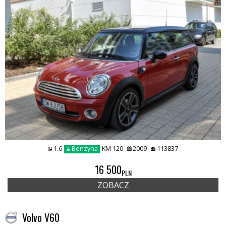
1.6
Benzyna
KM 120
2009
113837
16 500
PLN
ZOBACZ
Volvo V60