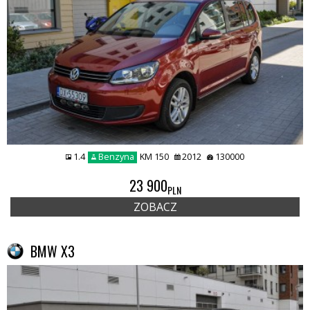
1.4
Benzyna
KM 150
2012
130000
23 900
PLN
ZOBACZ
BMW X3