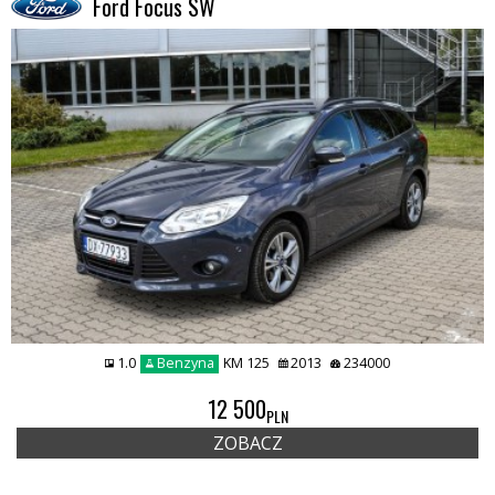
Ford Focus SW
1.0
Benzyna
KM 125
2013
234000
REMIUMCAR
12 500
PLN
ZOBACZ