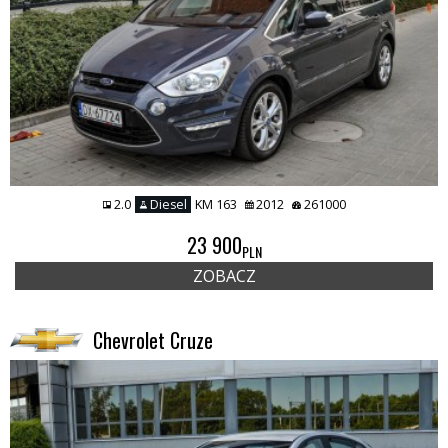
2.0
Diesel
KM 163
2012
261000
23 900
PLN
ZOBACZ
Chevrolet Cruze