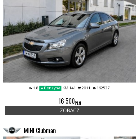
1.8
Benzyna
KM 141
2011
162527
16 500
PLN
ZOBACZ
MINI Clubman