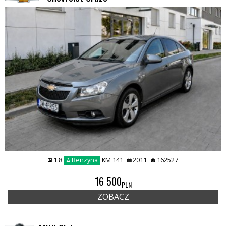
1.8
Benzyna
KM 141
2011
162527
16 500
PLN
ZOBACZ