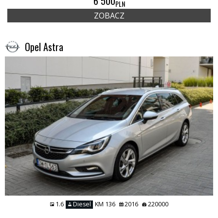
6 500
PLN
ZOBACZ
Opel Astra
1.6
Diesel
KM 136
2016
220000