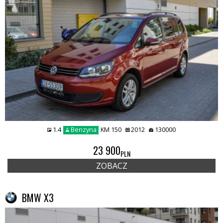
1.4
Benzyna
KM 150
2012
130000
23 900
PLN
ZOBACZ
BMW X3