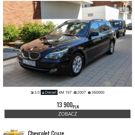
3.0
Diesel
KM 197
2007
360000
13 900
PLN
ZOBACZ
Chevrolet Cruze