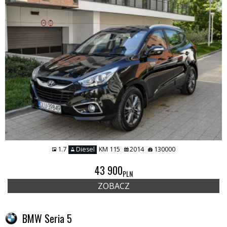
1.7
Diesel
KM 115
2014
130000
43 900
PLN
ZOBACZ
BMW Seria 5