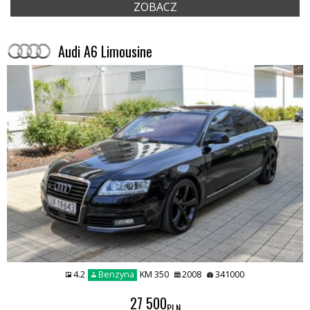
ZOBACZ
Audi A6 Limousine
4.2
Benzyna
KM 350
2008
341000
27 500
PLN