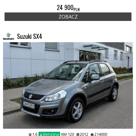
24 900
PLN
ZOBACZ
Suzuki SX4
1.6
Benzyna
KM 120
2012
214000