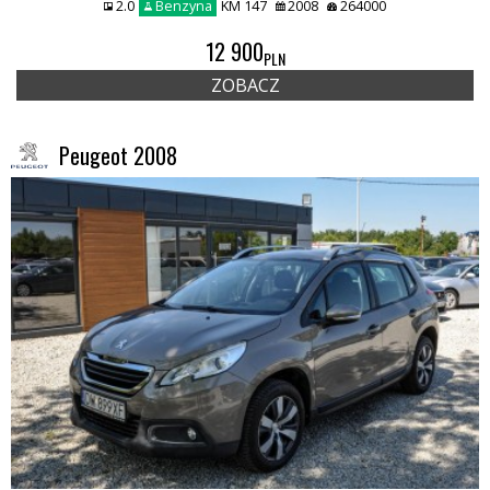
2.0
Benzyna
KM 147
2008
264000
12 900
PLN
ZOBACZ
Peugeot 2008