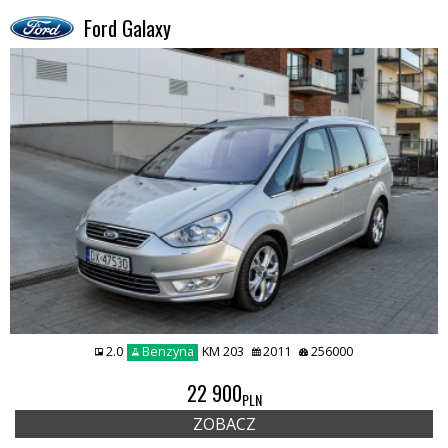
Ford Galaxy
2.0
Benzyna
KM 203
2011
256000
22 900
PLN
ZOBACZ