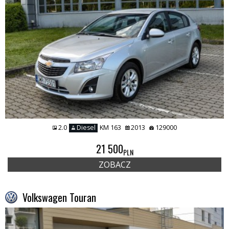
2.0
Diesel
KM 163
2013
129000
21 500
PLN
ZOBACZ
Volkswagen Touran