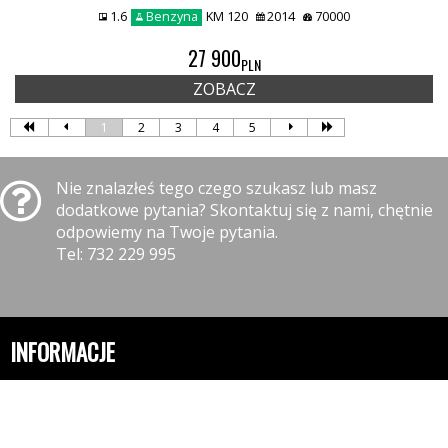
1.6
Benzyna
KM 120
2014
70000
27 900
PLN
ZOBACZ
1
2
3
4
5
Nie znalazłeś tego czego szukasz lub masz
dodatkowe pytania? Skontaktuj się z nami, chętnie
odpowiemy na Twoje pytania.
Tel: 732 229 995
INFORMACJE
Polityka prywatności
Polityka cookies
Klauzula informacyjna RODO