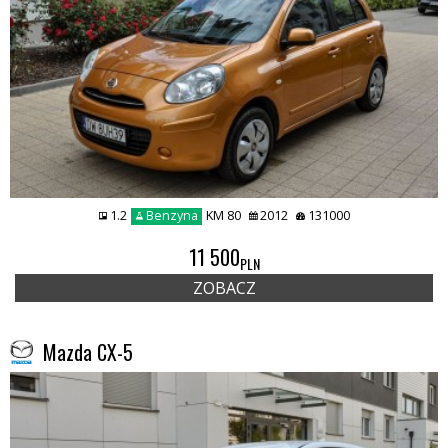
1.2
Benzyna
KM 80
2012
131000
11 500
PLN
ZOBACZ
Mazda CX-5