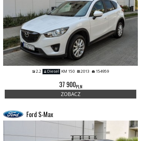
2.2
Diesel
KM 150
2013
154959
37 900
PLN
ZOBACZ
Ford S-Max