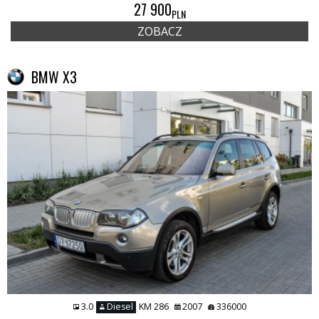
27 900
PLN
ZOBACZ
BMW X3
3.0
Diesel
KM 286
2007
336000