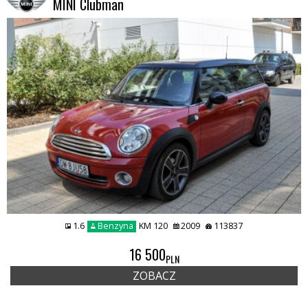
MINI Clubman
1.6
Benzyna
KM 120
2009
113837
REMIUMCAR
16 500
PLN
ZOBACZ