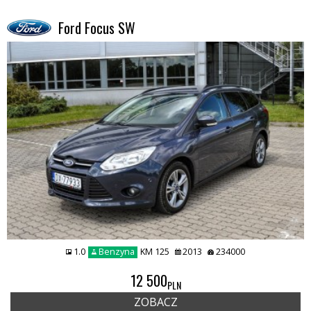
Ford Focus SW
1.0
Benzyna
KM 125
2013
234000
12 500
PLN
ZOBACZ