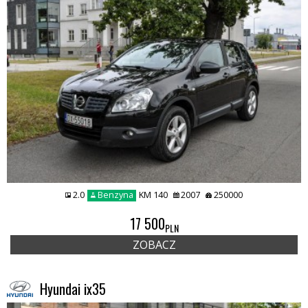
2.0
Benzyna
KM 140
2007
250000
17 500
PLN
ZOBACZ
Hyundai ix35