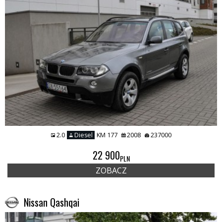
2.0
Diesel
KM 177
2008
237000
22 900
PLN
ZOBACZ
Nissan Qashqai