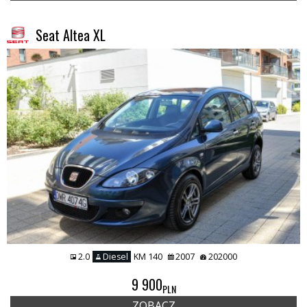
Seat Altea XL
2.0
Diesel
KM 140
2007
202000
9 900
PLN
ZOBACZ