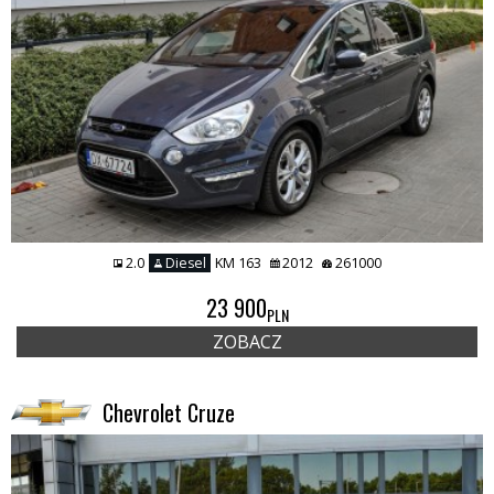
2.0
Diesel
KM 163
2012
261000
23 900
PLN
ZOBACZ
Chevrolet Cruze