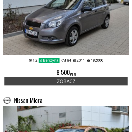
1.2
Benzyna
KM 84
2011
192000
8 500
PLN
ZOBACZ
Nissan Micra