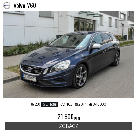
Volvo V60
2.0
Diesel
KM 163
2011
346000
21 500
PLN
ZOBACZ