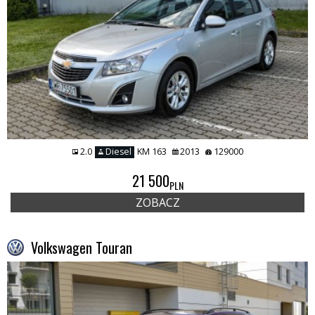
2.0
Diesel
KM 163
2013
129000
21 500
PLN
ZOBACZ
Volkswagen Touran