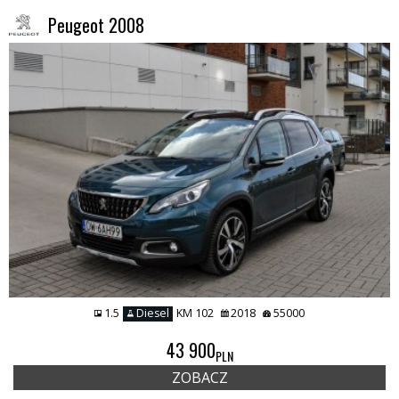
Peugeot 2008
1.5
Diesel
KM 102
2018
55000
43 900
PLN
ZOBACZ