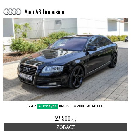
Audi A6 Limousine
4.2
Benzyna
KM 350
2008
341000
27 500
PLN
ZOBACZ