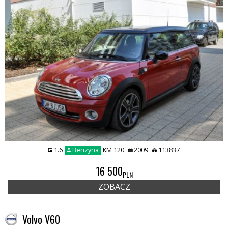
1.6
Benzyna
KM 120
2009
113837
16 500
PLN
ZOBACZ
Volvo V60