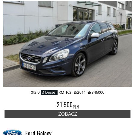
2.0
Diesel
KM 163
2011
346000
21 500
PLN
ZOBACZ
Ford Galaxy