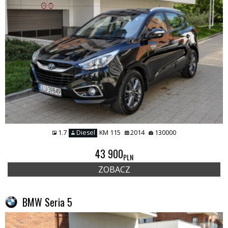
1.7
Diesel
KM 115
2014
130000
43 900
PLN
ZOBACZ
BMW Seria 5