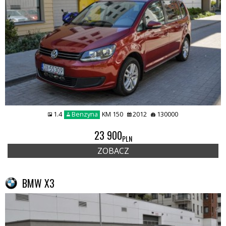
1.4
Benzyna
KM 150
2012
130000
23 900
PLN
ZOBACZ
BMW X3