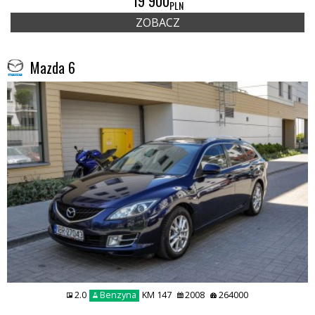
19 900
PLN
ZOBACZ
Mazda 6
2.0
Benzyna
KM 147
2008
264000