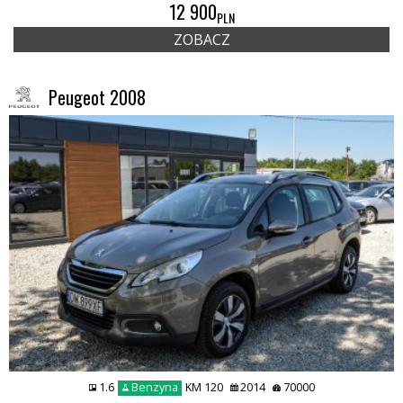
12 900
PLN
ZOBACZ
Peugeot 2008
1.6
Benzyna
KM 120
2014
70000