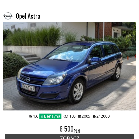
Opel Astra
1.6
Benzyna
KM 105
2005
212000
6 500
PLN
ZOBACZ