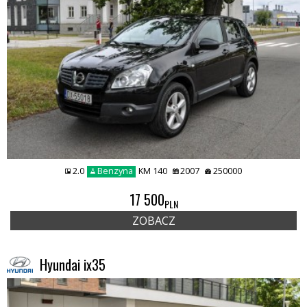
2.0
Benzyna
KM 140
2007
250000
17 500
PLN
ZOBACZ
Hyundai ix35