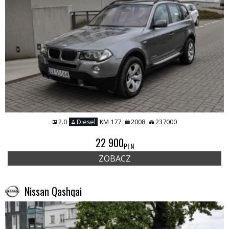
2.0
Diesel
KM 177
2008
237000
22 900
PLN
ZOBACZ
Nissan Qashqai