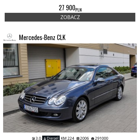
27 900
PLN
ZOBACZ
Mercedes-Benz CLK
3.0
Diesel
KM 224
2006
291000