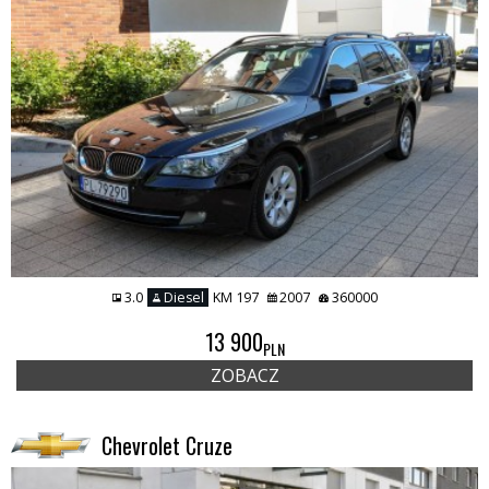
3.0
Diesel
KM 197
2007
360000
13 900
PLN
ZOBACZ
Chevrolet Cruze