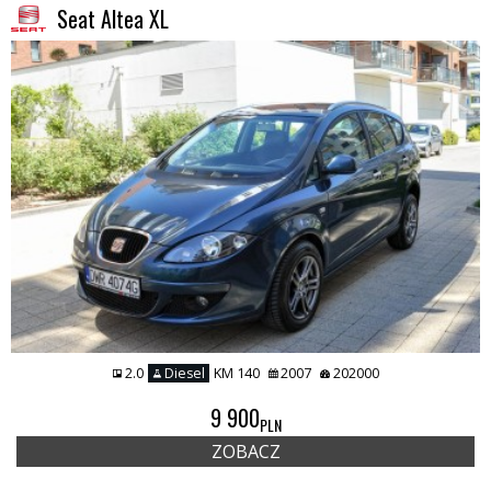
Seat Altea XL
2.0
Diesel
KM 140
2007
202000
9 900
PLN
ZOBACZ