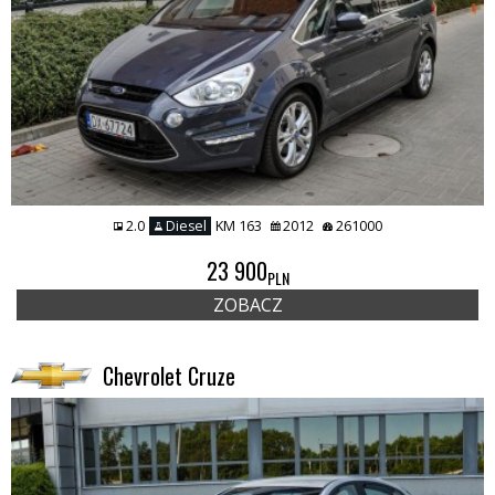
2.0
Diesel
KM 163
2012
261000
23 900
PLN
ZOBACZ
Chevrolet Cruze