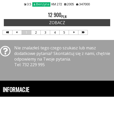
3.5
Benzyna
KM 272
2005
347000
12 900
PLN
ZOBACZ
1
2
3
4
5
Nie znalazłeś tego czego szukasz lub masz
dodatkowe pytania? Skontaktuj się z nami, chętnie
odpowiemy na Twoje pytania.
Tel: 732 229 995
INFORMACJE
Polityka prywatności
Polityka cookies
Klauzula informacyjna RODO