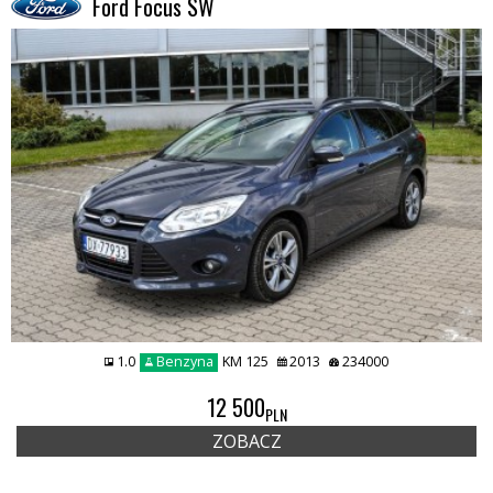
Ford Focus SW
1.0
Benzyna
KM 125
2013
234000
REMIUMCAR
12 500
PLN
ZOBACZ