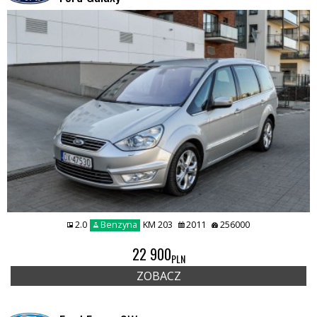
2.0
Benzyna
KM 203
2011
256000
22 900
PLN
ZOBACZ