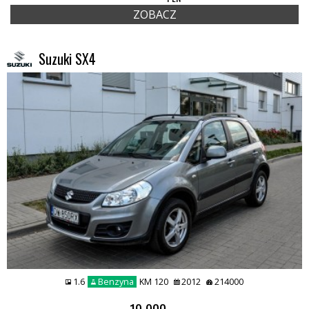
ZOBACZ
Suzuki SX4
1.6
Benzyna
KM 120
2012
214000