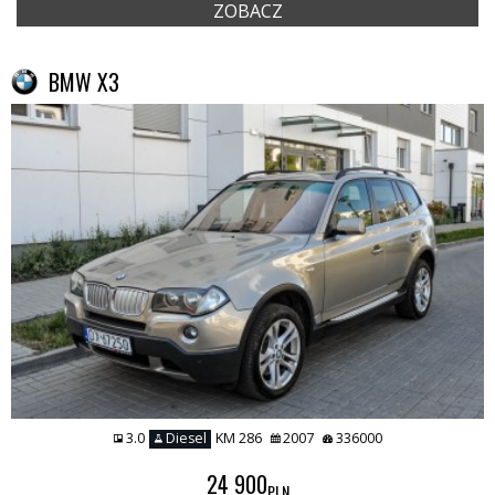
ZOBACZ
BMW X3
3.0
Diesel
KM 286
2007
336000
24 900
PLN