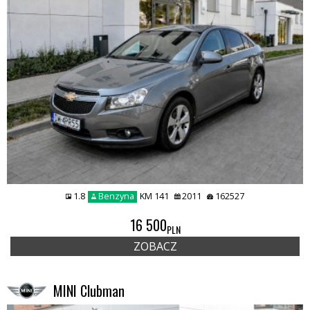
1.8
Benzyna
KM 141
2011
162527
16 500
PLN
ZOBACZ
MINI Clubman