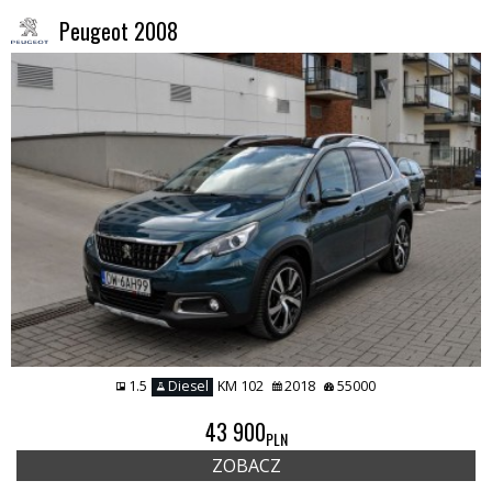
Peugeot 2008
1.5
Diesel
KM 102
2018
55000
43 900
PLN
ZOBACZ