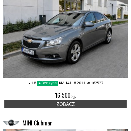
1.8
Benzyna
KM 141
2011
162527
16 500
PLN
ZOBACZ
MINI Clubman