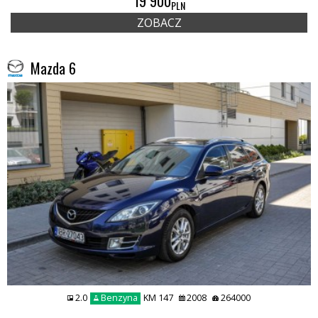
19 900
PLN
ZOBACZ
Mazda 6
2.0
Benzyna
KM 147
2008
264000