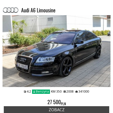
Audi A6 Limousine
4.2
Benzyna
KM 350
2008
341000
27 500
PLN
ZOBACZ