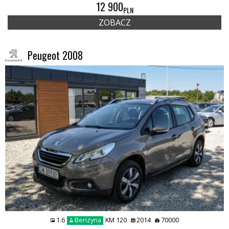
12 900
PLN
ZOBACZ
Peugeot 2008
1.6
Benzyna
KM 120
2014
70000