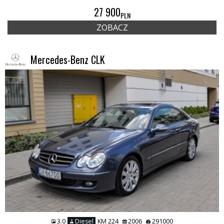
27 900
PLN
ZOBACZ
Mercedes-Benz CLK
3.0
Diesel
KM 224
2006
291000