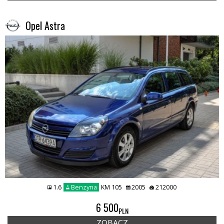
Opel Astra
1.6
Benzyna
KM 105
2005
212000
6 500
PLN
ZOBACZ