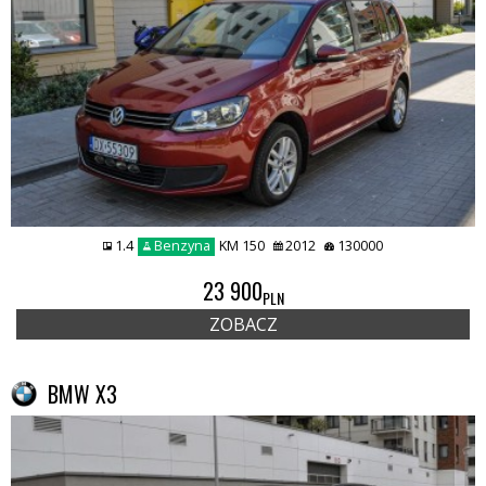
1.4
Benzyna
KM 150
2012
130000
23 900
PLN
ZOBACZ
BMW X3