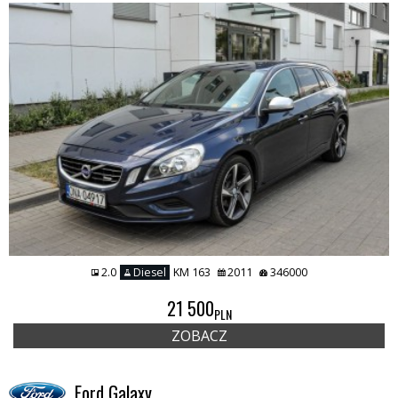
2.0
Diesel
KM 163
2011
346000
21 500
PLN
ZOBACZ
Ford Galaxy