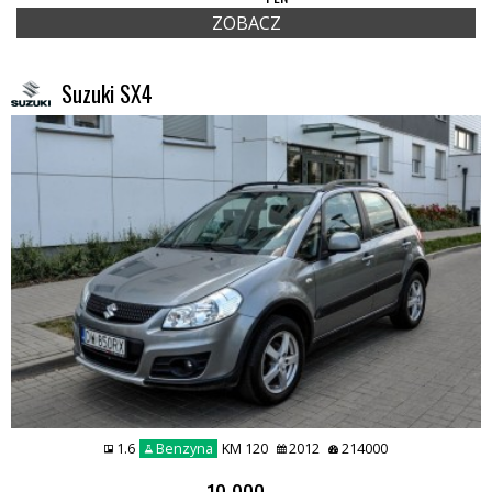
ZOBACZ
Suzuki SX4
1.6
Benzyna
KM 120
2012
214000