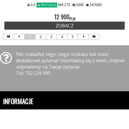
3.5
Benzyna
KM 272
2005
347000
12 900
PLN
ZOBACZ
1
2
3
4
5
Nie znalazłeś tego czego szukasz lub masz
dodatkowe pytania? Skontaktuj się z nami, chętnie
odpowiemy na Twoje pytania.
Tel: 732 229 995
INFORMACJE
Polityka prywatności
Polityka cookies
Klauzula informacyjna RODO