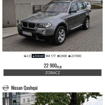
2.0
Diesel
KM 177
2008
237000
22 900
PLN
ZOBACZ
Nissan Qashqai