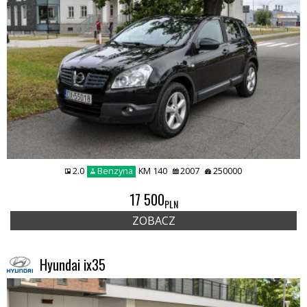
2.0
Benzyna
KM 140
2007
250000
17 500
PLN
ZOBACZ
Hyundai ix35