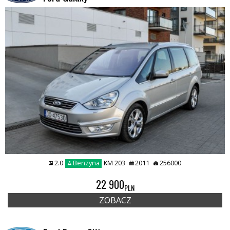
2.0
Benzyna
KM 203
2011
256000
22 900
PLN
ZOBACZ