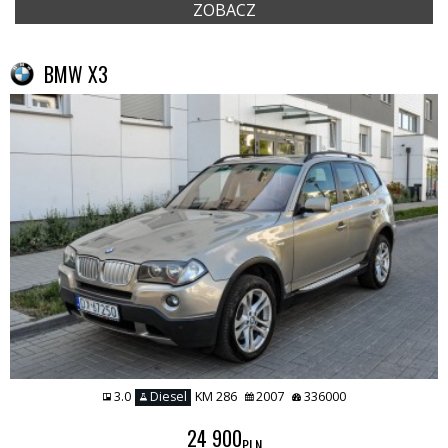
ZOBACZ
BMW X3
3.0
Diesel
KM 286
2007
336000
24 900
PLN