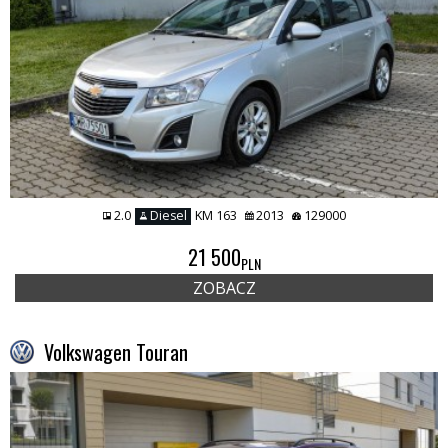
2.0
Diesel
KM 163
2013
129000
21 500
PLN
ZOBACZ
Volkswagen Touran