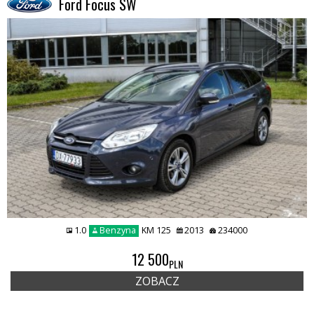
Ford Focus SW
1.0
Benzyna
KM 125
2013
234000
REMIUMCAR
12 500
PLN
ZOBACZ