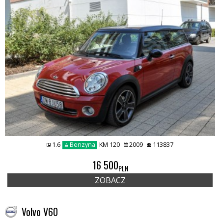
1.6
Benzyna
KM 120
2009
113837
16 500
PLN
ZOBACZ
Volvo V60