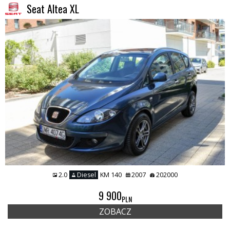
Seat Altea XL
2.0
Diesel
KM 140
2007
202000
9 900
PLN
ZOBACZ