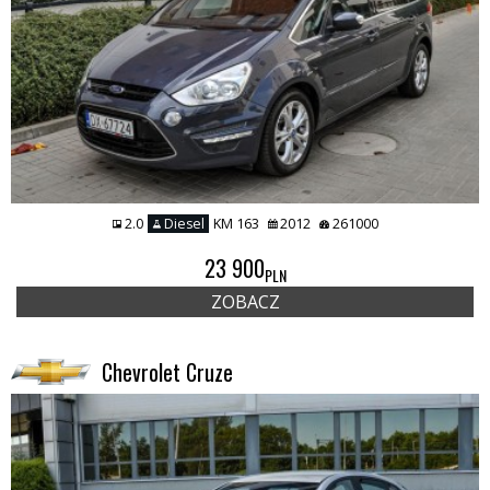
2.0
Diesel
KM 163
2012
261000
23 900
PLN
ZOBACZ
Chevrolet Cruze