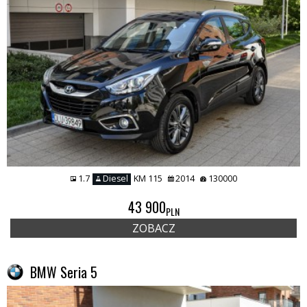
1.7
Diesel
KM 115
2014
130000
43 900
PLN
ZOBACZ
BMW Seria 5