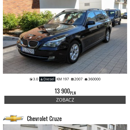
3.0
Diesel
KM 197
2007
360000
13 900
PLN
ZOBACZ
Chevrolet Cruze