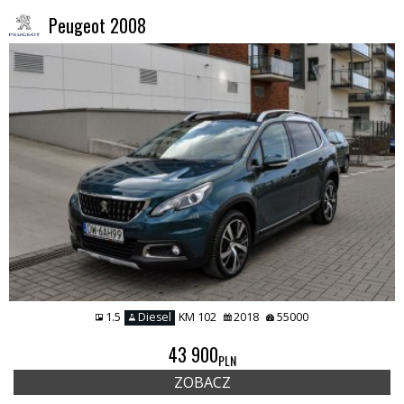
Peugeot 2008
1.5
Diesel
KM 102
2018
55000
43 900
PLN
ZOBACZ