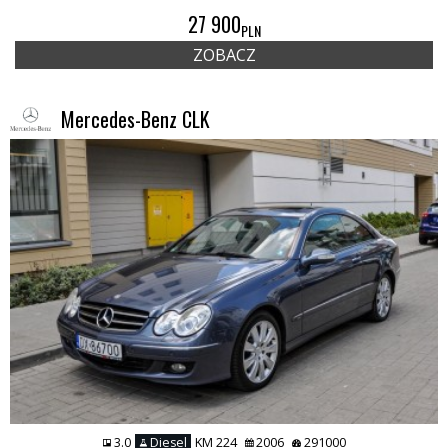
27 900
PLN
ZOBACZ
Mercedes-Benz CLK
3.0
Diesel
KM 224
2006
291000