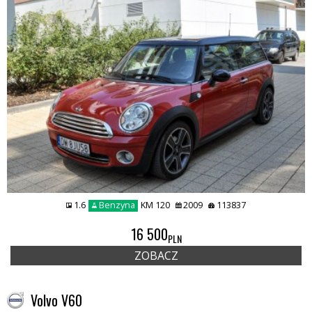
1.6
Benzyna
KM 120
2009
113837
16 500
PLN
ZOBACZ
Volvo V60