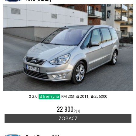
2.0
Benzyna
KM 203
2011
256000
22 900
PLN
ZOBACZ