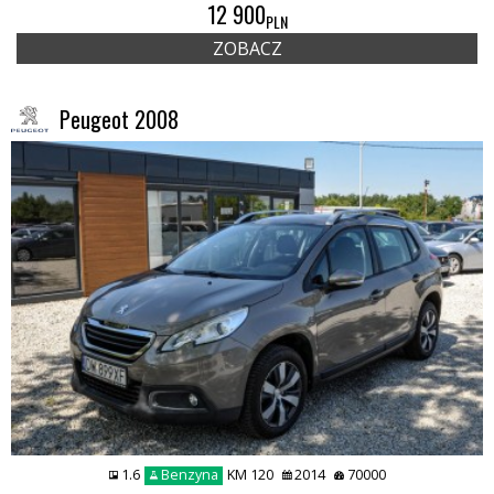
12 900
PLN
ZOBACZ
Peugeot 2008
1.6
Benzyna
KM 120
2014
70000