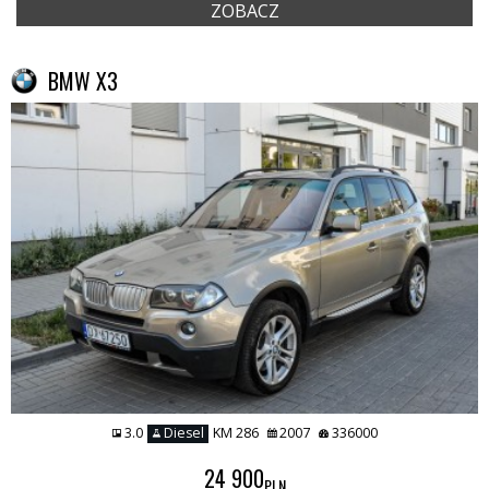
ZOBACZ
BMW X3
3.0
Diesel
KM 286
2007
336000
24 900
PLN