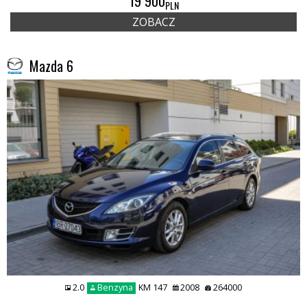
19 900
PLN
ZOBACZ
Mazda 6
2.0
Benzyna
KM 147
2008
264000