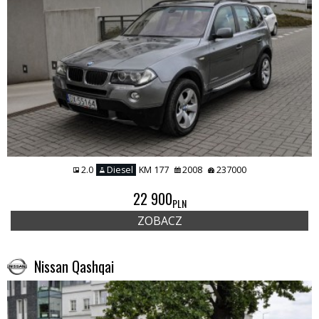
2.0
Diesel
KM 177
2008
237000
22 900
PLN
ZOBACZ
Nissan Qashqai