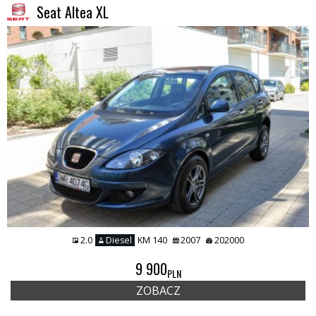
Seat Altea XL
2.0
Diesel
KM 140
2007
202000
9 900
PLN
ZOBACZ