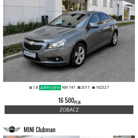
1.8
Benzyna
KM 141
2011
162527
16 500
PLN
ZOBACZ
MINI Clubman