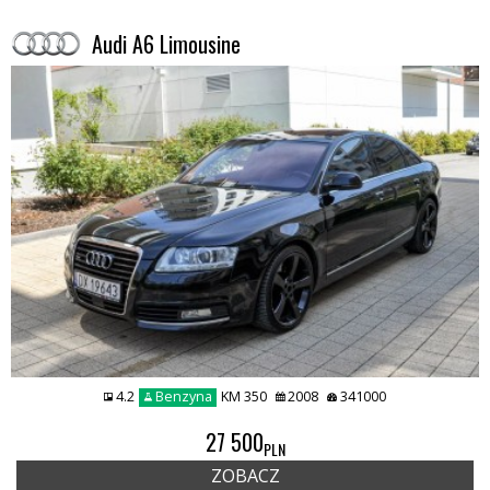
Audi A6 Limousine
4.2
Benzyna
KM 350
2008
341000
27 500
PLN
ZOBACZ