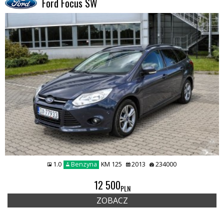
Ford Focus SW
1.0
Benzyna
KM 125
2013
234000
REMIUMCAR
12 500
PLN
ZOBACZ