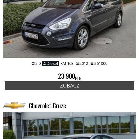
2.0
Diesel
KM 163
2012
261000
23 900
PLN
ZOBACZ
Chevrolet Cruze