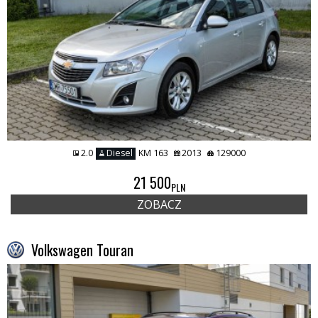
2.0
Diesel
KM 163
2013
129000
21 500
PLN
ZOBACZ
Volkswagen Touran