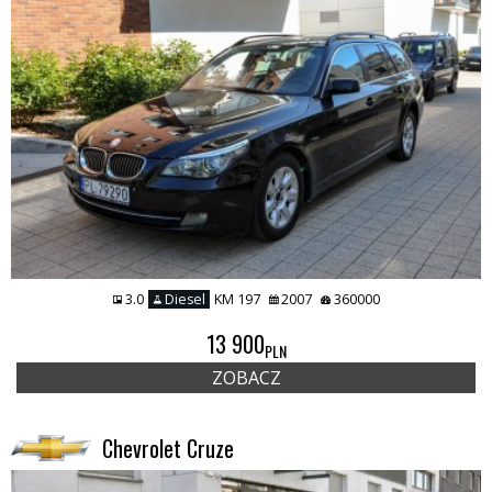
3.0
Diesel
KM 197
2007
360000
13 900
PLN
ZOBACZ
Chevrolet Cruze