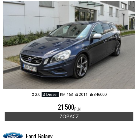
2.0
Diesel
KM 163
2011
346000
21 500
PLN
ZOBACZ
Ford Galaxy