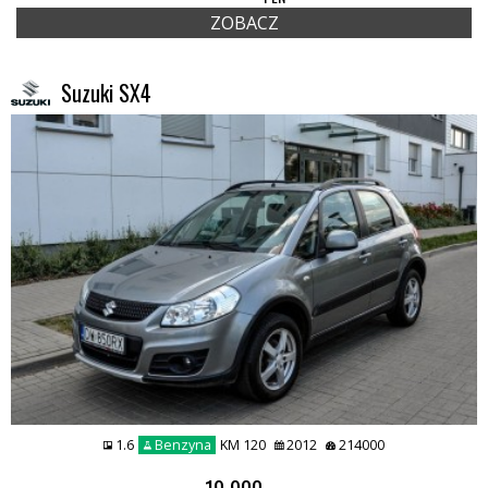
ZOBACZ
Suzuki SX4
1.6
Benzyna
KM 120
2012
214000