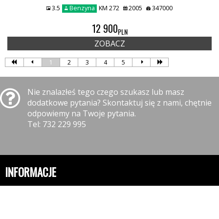
3.5
Benzyna
KM 272
2005
347000
12 900
PLN
ZOBACZ
1
2
3
4
5
Nie znalazłeś tego czego szukasz lub masz
dodatkowe pytania? Skontaktuj się z nami, chętnie
odpowiemy na Twoje pytania.
Tel: 732 229 995
INFORMACJE
Polityka prywatności
Polityka cookies
Klauzula informacyjna RODO