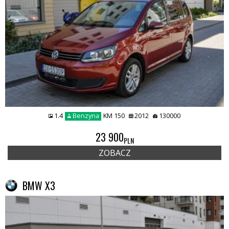
1.4
Benzyna
KM 150
2012
130000
23 900
PLN
ZOBACZ
BMW X3