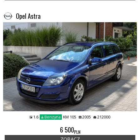
Opel Astra
1.6
Benzyna
KM 105
2005
212000
6 500
PLN
ZOBACZ