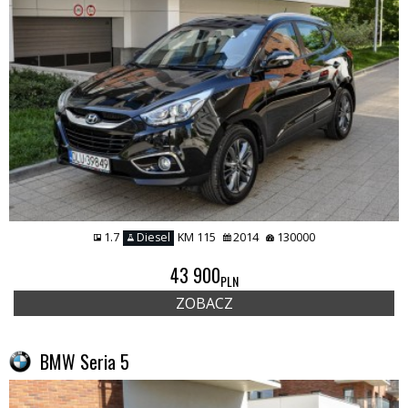
1.7
Diesel
KM 115
2014
130000
43 900
PLN
ZOBACZ
BMW Seria 5