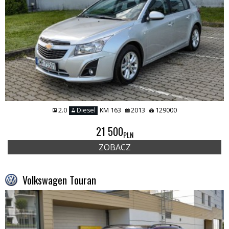
2.0
Diesel
KM 163
2013
129000
21 500
PLN
ZOBACZ
Volkswagen Touran