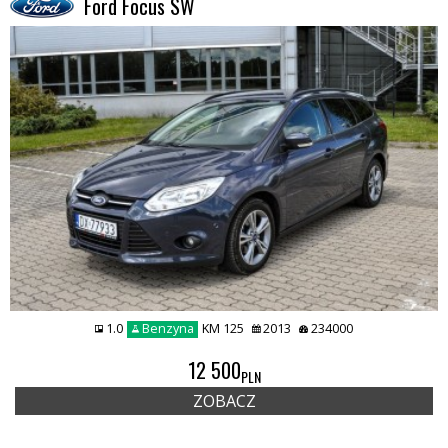
Ford Focus SW
1.0
Benzyna
KM 125
2013
234000
REMIUMCAR
12 500
PLN
ZOBACZ