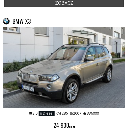
ZOBACZ
BMW X3
3.0
Diesel
KM 286
2007
336000
24 900
PLN