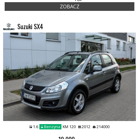
ZOBACZ
Suzuki SX4
1.6
Benzyna
KM 120
2012
214000