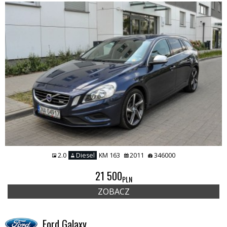
2.0
Diesel
KM 163
2011
346000
21 500
PLN
ZOBACZ
Ford Galaxy