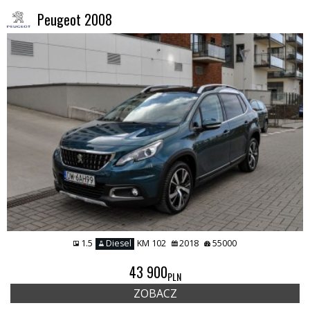
Peugeot 2008
1.5
Diesel
KM 102
2018
55000
43 900
PLN
ZOBACZ