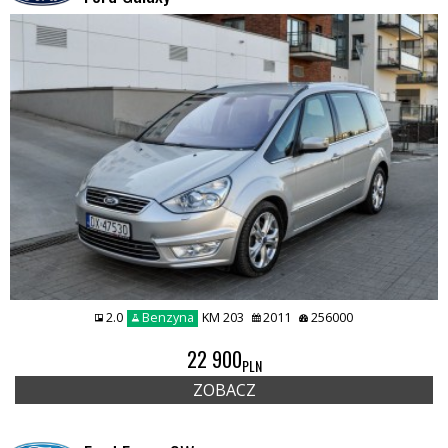
2.0
Benzyna
KM 203
2011
256000
22 900
PLN
ZOBACZ