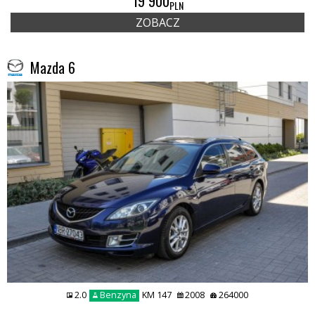
19 900
PLN
ZOBACZ
Mazda 6
2.0
Benzyna
KM 147
2008
264000