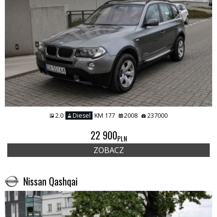
2.0
Diesel
KM 177
2008
237000
22 900
PLN
ZOBACZ
Nissan Qashqai