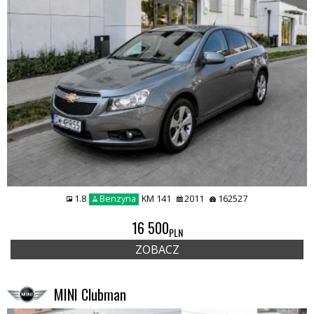
1.8
Benzyna
KM 141
2011
162527
16 500
PLN
ZOBACZ
MINI Clubman