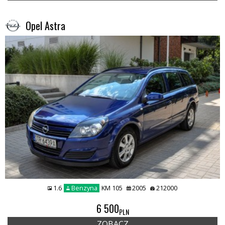
Opel Astra
1.6
Benzyna
KM 105
2005
212000
6 500
PLN
ZOBACZ