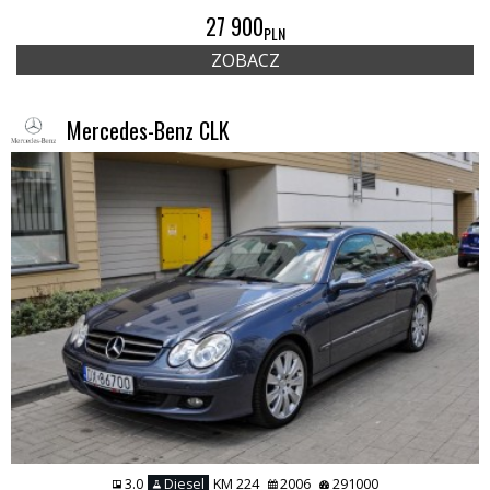
27 900
PLN
ZOBACZ
Mercedes-Benz CLK
3.0
Diesel
KM 224
2006
291000