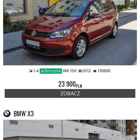
1.4
Benzyna
KM 150
2012
130000
23 900
PLN
ZOBACZ
BMW X3