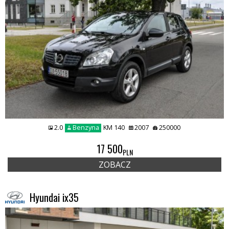
2.0
Benzyna
KM 140
2007
250000
17 500
PLN
ZOBACZ
Hyundai ix35