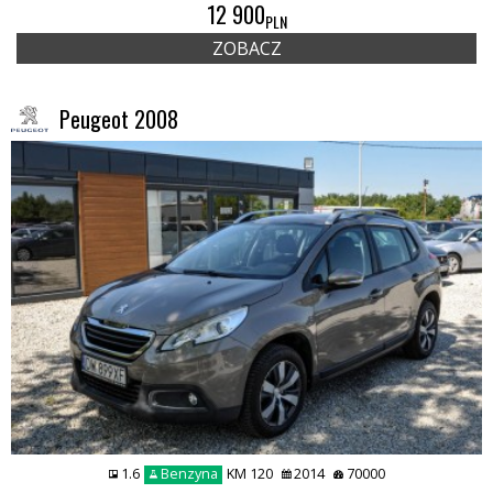
12 900
PLN
ZOBACZ
Peugeot 2008
1.6
Benzyna
KM 120
2014
70000