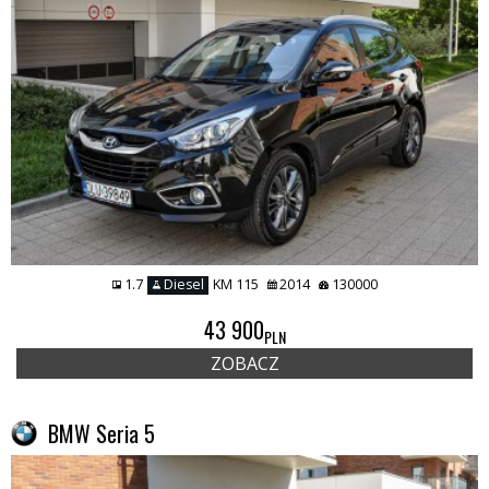
1.7
Diesel
KM 115
2014
130000
43 900
PLN
ZOBACZ
BMW Seria 5