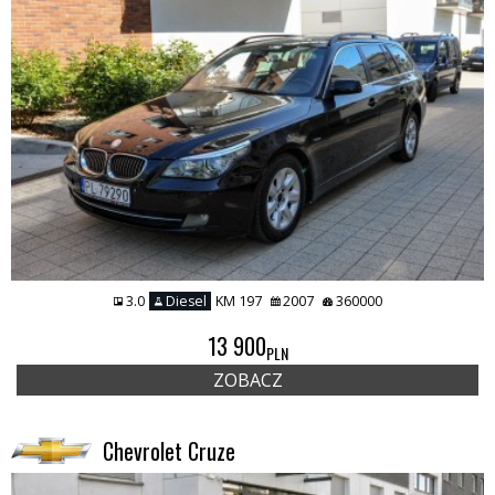
3.0
Diesel
KM 197
2007
360000
13 900
PLN
ZOBACZ
Chevrolet Cruze