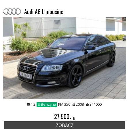
Audi A6 Limousine
4.2
Benzyna
KM 350
2008
341000
27 500
PLN
ZOBACZ