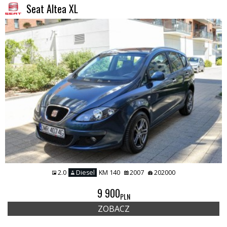
Seat Altea XL
2.0
Diesel
KM 140
2007
202000
9 900
PLN
ZOBACZ