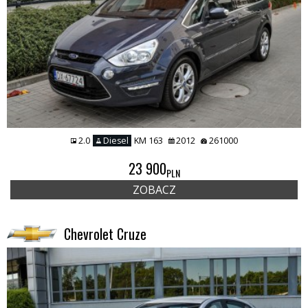
2.0
Diesel
KM 163
2012
261000
23 900
PLN
ZOBACZ
Chevrolet Cruze