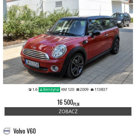
1.6
Benzyna
KM 120
2009
113837
16 500
PLN
ZOBACZ
Volvo V60