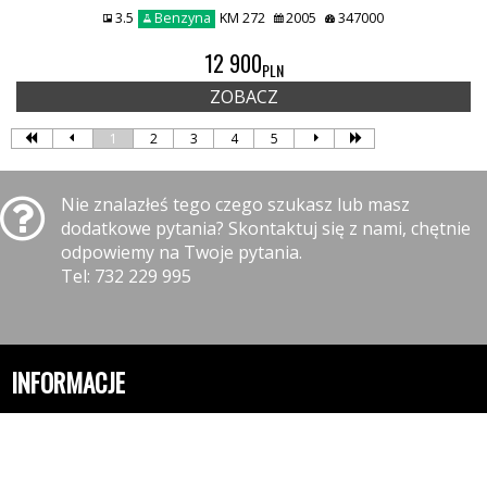
3.5
Benzyna
KM 272
2005
347000
12 900
PLN
ZOBACZ
1
2
3
4
5
Nie znalazłeś tego czego szukasz lub masz
dodatkowe pytania? Skontaktuj się z nami, chętnie
odpowiemy na Twoje pytania.
Tel: 732 229 995
INFORMACJE
Polityka prywatności
Polityka cookies
Klauzula informacyjna RODO