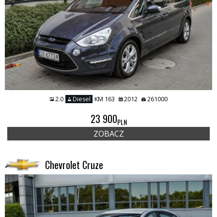
2.0
Diesel
KM 163
2012
261000
23 900
PLN
ZOBACZ
Chevrolet Cruze