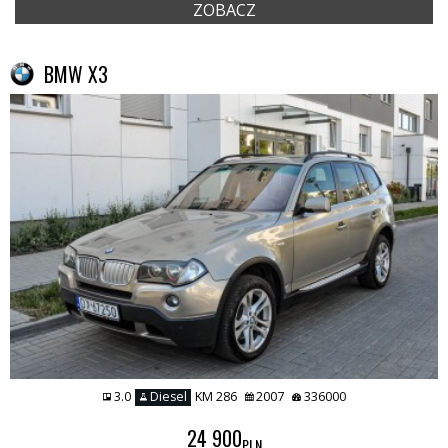
ZOBACZ
BMW X3
3.0
Diesel
KM 286
2007
336000
24 900
PLN