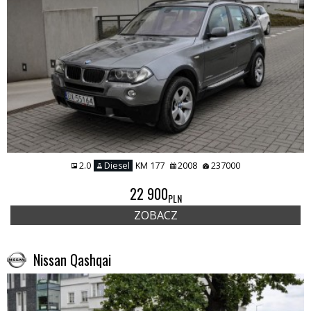
2.0
Diesel
KM 177
2008
237000
22 900
PLN
ZOBACZ
Nissan Qashqai