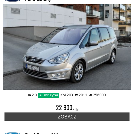
2.0
Benzyna
KM 203
2011
256000
22 900
PLN
ZOBACZ