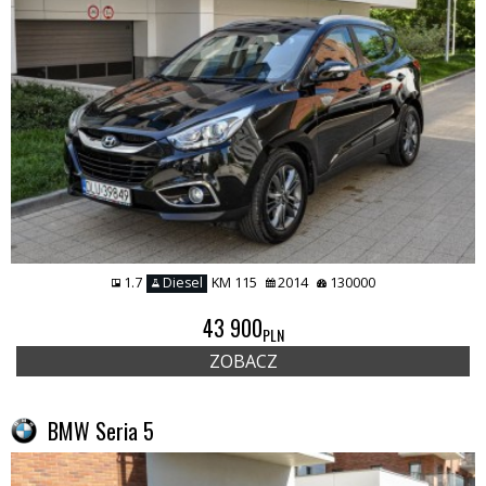
1.7
Diesel
KM 115
2014
130000
43 900
PLN
ZOBACZ
BMW Seria 5