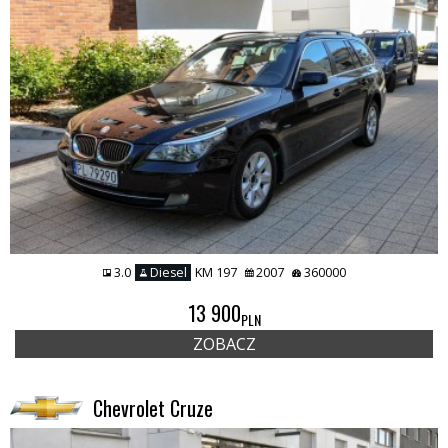
3.0
Diesel
KM 197
2007
360000
13 900
PLN
ZOBACZ
Chevrolet Cruze