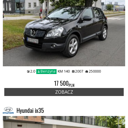
2.0
Benzyna
KM 140
2007
250000
17 500
PLN
ZOBACZ
Hyundai ix35