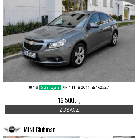
1.8
Benzyna
KM 141
2011
162527
16 500
PLN
ZOBACZ
MINI Clubman