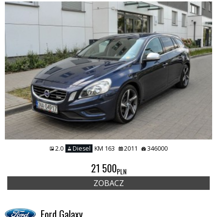
2.0
Diesel
KM 163
2011
346000
21 500
PLN
ZOBACZ
Ford Galaxy