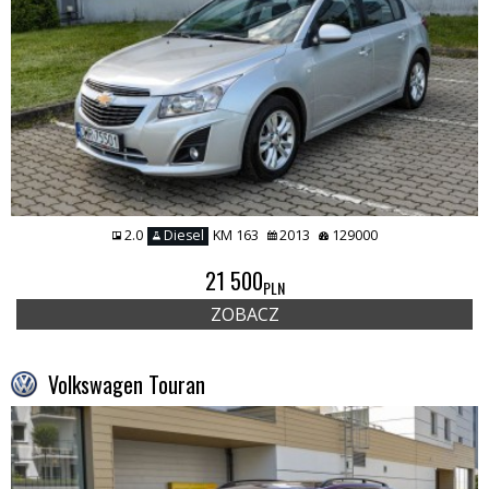
2.0
Diesel
KM 163
2013
129000
21 500
PLN
ZOBACZ
Volkswagen Touran