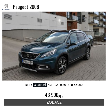
Peugeot 2008
1.5
Diesel
KM 102
2018
55000
43 900
PLN
ZOBACZ