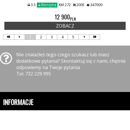
3.5
Benzyna
KM 272
2005
347000
12 900
PLN
ZOBACZ
1
2
3
4
5
Nie znalazłeś tego czego szukasz lub masz
dodatkowe pytania? Skontaktuj się z nami, chętnie
odpowiemy na Twoje pytania.
Tel: 732 229 995
INFORMACJE
Polityka prywatności
Polityka cookies
Klauzula informacyjna RODO