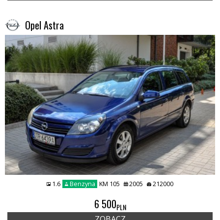
Opel Astra
1.6
Benzyna
KM 105
2005
212000
6 500
PLN
ZOBACZ