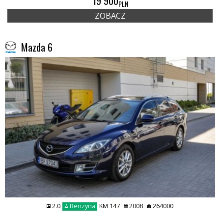
19 900
PLN
ZOBACZ
Mazda 6
2.0
Benzyna
KM 147
2008
264000