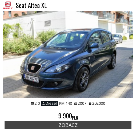
Seat Altea XL
2.0
Diesel
KM 140
2007
202000
9 900
PLN
ZOBACZ