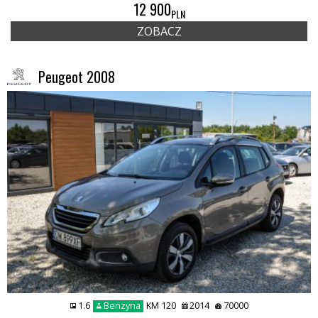
12 900
PLN
ZOBACZ
Peugeot 2008
1.6
Benzyna
KM 120
2014
70000