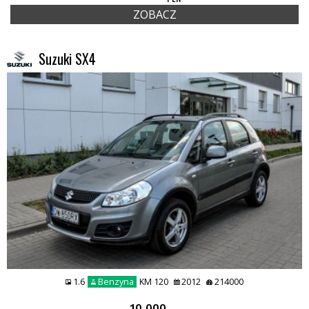
ZOBACZ
Suzuki SX4
1.6
Benzyna
KM 120
2012
214000