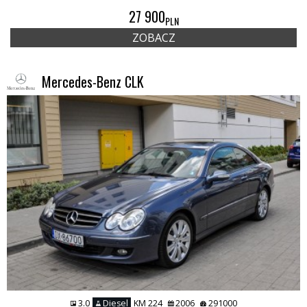
27 900
PLN
ZOBACZ
Mercedes-Benz CLK
3.0
Diesel
KM 224
2006
291000