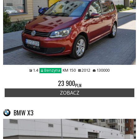
1.4
Benzyna
KM 150
2012
130000
23 900
PLN
ZOBACZ
BMW X3