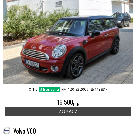
1.6
Benzyna
KM 120
2009
113837
16 500
PLN
ZOBACZ
Volvo V60