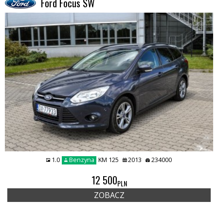
Ford Focus SW
1.0
Benzyna
KM 125
2013
234000
REMIUMCAR
12 500
PLN
ZOBACZ