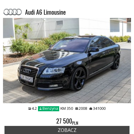
Audi A6 Limousine
4.2
Benzyna
KM 350
2008
341000
27 500
PLN
ZOBACZ