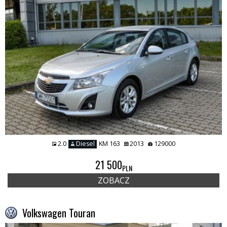
2.0
Diesel
KM 163
2013
129000
21 500
PLN
ZOBACZ
Volkswagen Touran