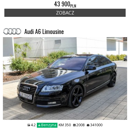
43 900
PLN
ZOBACZ
Audi A6 Limousine
4.2
Benzyna
KM 350
2008
341000