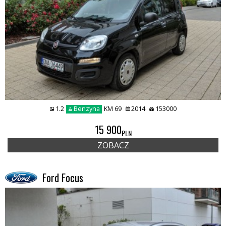
1.2
Benzyna
KM 69
2014
153000
15 900
PLN
ZOBACZ
Ford Focus