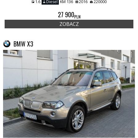
1.6
Diesel
KM 136
2016
220000
27 900
PLN
ZOBACZ
BMW X3