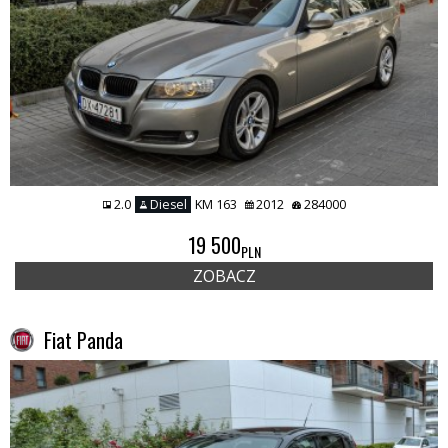
2.0
Diesel
KM 163
2012
284000
19 500
PLN
ZOBACZ
Fiat Panda