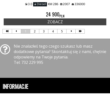
3.0
Diesel
KM 286
2007
336000
24 900
PLN
ZOBACZ
1
2
3
4
5
Nie znalazłeś tego czego szukasz lub masz
dodatkowe pytania? Skontaktuj się z nami, chętnie
odpowiemy na Twoje pytania.
Tel: 732 229 995
INFORMACJE
Polityka prywatności
Polityka cookies
Klauzula informacyjna RODO