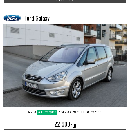
Ford Galaxy
2.0
Benzyna
KM 203
2011
256000
22 900
PLN