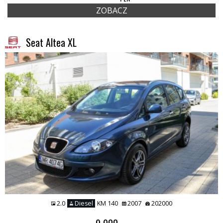
ZOBACZ
Seat Altea XL
2.0
Diesel
KM 140
2007
202000