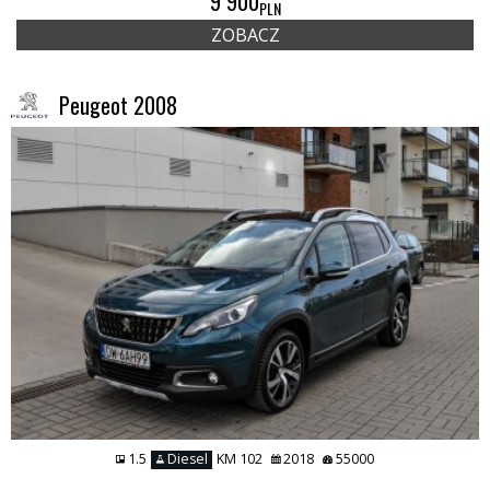
9 900
PLN
ZOBACZ
Peugeot 2008
1.5
Diesel
KM 102
2018
55000