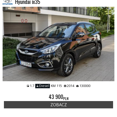
Hyundai ix35
1.7
Diesel
KM 115
2014
130000
REMIUMCAR
43 900
PLN
ZOBACZ