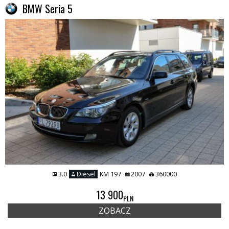
BMW Seria 5
3.0
Diesel
KM 197
2007
360000
13 900
PLN
ZOBACZ