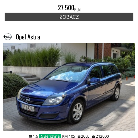
27 500
PLN
ZOBACZ
Opel Astra
1.6
Benzyna
KM 105
2005
212000