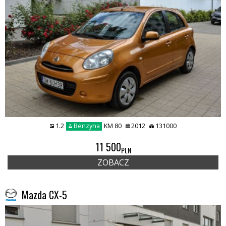
1.2
Benzyna
KM 80
2012
131000
11 500
PLN
ZOBACZ
Mazda CX-5