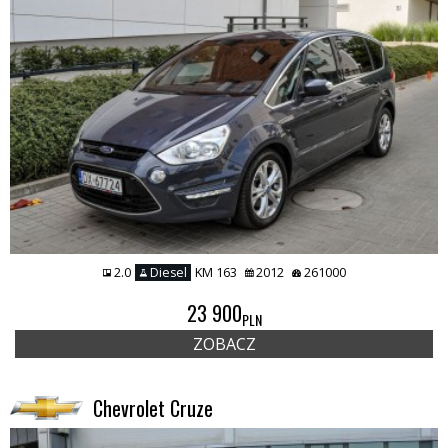
2.0
Diesel
KM 163
2012
261000
23 900
PLN
ZOBACZ
Chevrolet Cruze