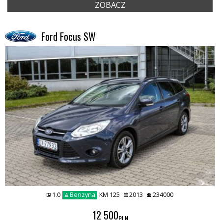
ZOBACZ
Ford Focus SW
1.0
Benzyna
KM 125
2013
234000
12 500
PLN