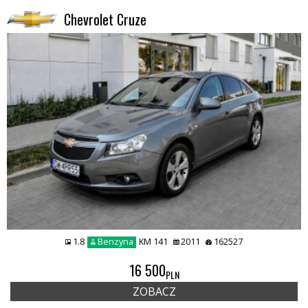
Chevrolet Cruze
1.8
Benzyna
KM 141
2011
162527
16 500
PLN
ZOBACZ