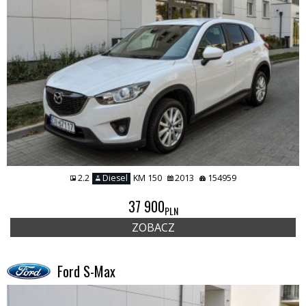
2.2
Diesel
KM 150
2013
154959
37 900
PLN
ZOBACZ
Ford S-Max