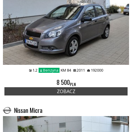
1.2
Benzyna
KM 84
2011
192000
8 500
PLN
ZOBACZ
Nissan Micra