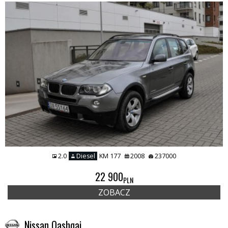
2.0
Diesel
KM 177
2008
237000
22 900
PLN
ZOBACZ
Nissan Qashqai