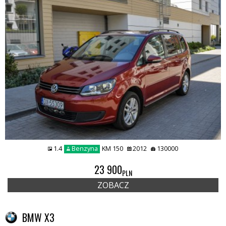
1.4
Benzyna
KM 150
2012
130000
23 900
PLN
ZOBACZ
BMW X3