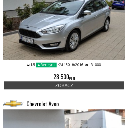
1.5
Benzyna
KM 150
2016
131000
28 500
PLN
ZOBACZ
Chevrolet Aveo