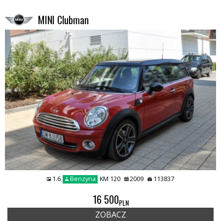
MINI Clubman
1.6
Benzyna
KM 120
2009
113837
16 500
PLN
ZOBACZ