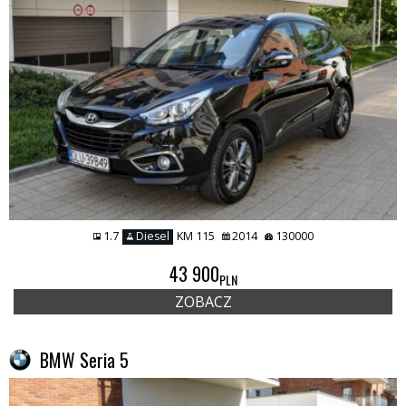
1.7
Diesel
KM 115
2014
130000
43 900
PLN
ZOBACZ
BMW Seria 5