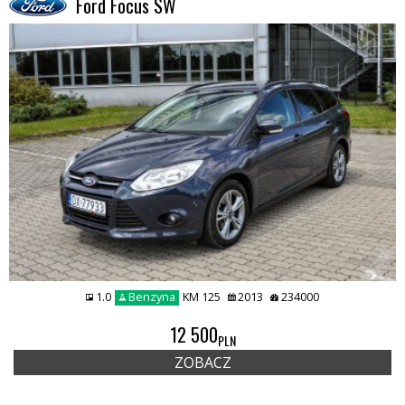
Ford Focus SW
1.0
Benzyna
KM 125
2013
234000
REMIUMCAR
12 500
PLN
ZOBACZ