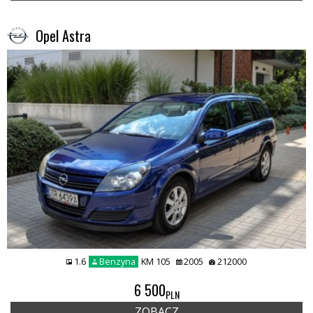
Opel Astra
1.6
Benzyna
KM 105
2005
212000
6 500
PLN
ZOBACZ