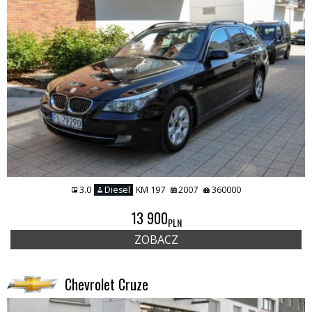
3.0
Diesel
KM 197
2007
360000
13 900
PLN
ZOBACZ
Chevrolet Cruze