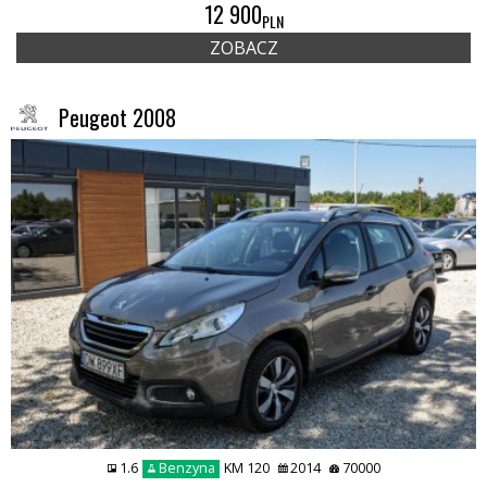
12 900
PLN
ZOBACZ
Peugeot 2008
1.6
Benzyna
KM 120
2014
70000