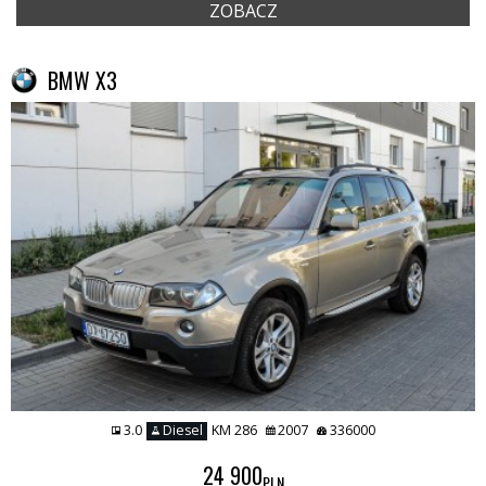
ZOBACZ
BMW X3
3.0
Diesel
KM 286
2007
336000
24 900
PLN