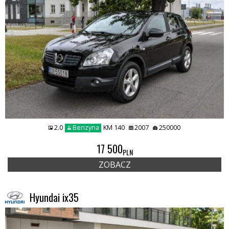
2.0
Benzyna
KM 140
2007
250000
17 500
PLN
ZOBACZ
Hyundai ix35