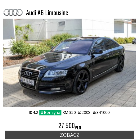
Audi A6 Limousine
4.2
Benzyna
KM 350
2008
341000
27 500
PLN
ZOBACZ