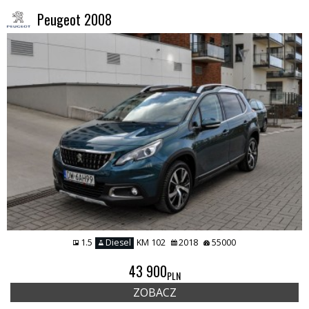
Peugeot 2008
1.5
Diesel
KM 102
2018
55000
43 900
PLN
ZOBACZ