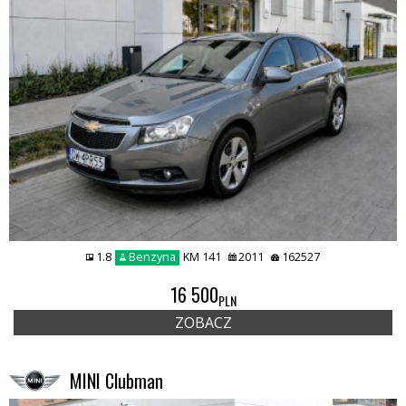
1.8
Benzyna
KM 141
2011
162527
16 500
PLN
ZOBACZ
MINI Clubman