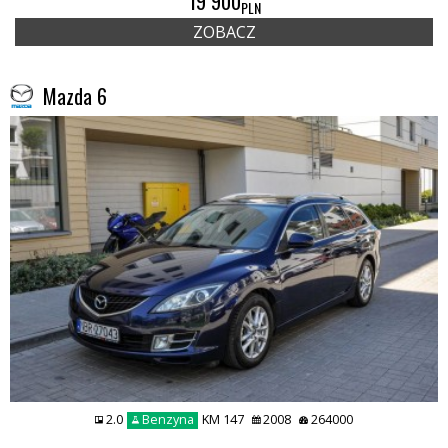
19 900
PLN
ZOBACZ
Mazda 6
2.0
Benzyna
KM 147
2008
264000