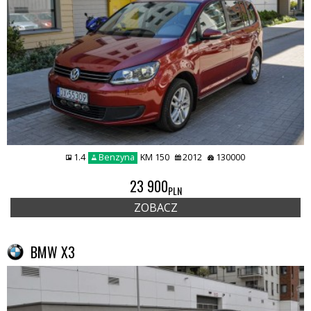
1.4
Benzyna
KM 150
2012
130000
23 900
PLN
ZOBACZ
BMW X3