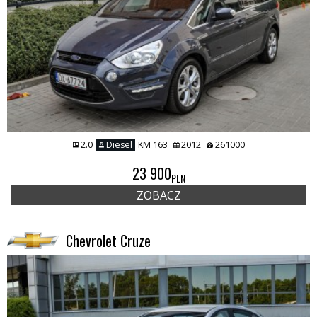
2.0
Diesel
KM 163
2012
261000
23 900
PLN
ZOBACZ
Chevrolet Cruze