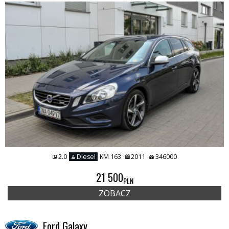
2.0
Diesel
KM 163
2011
346000
21 500
PLN
ZOBACZ
Ford Galaxy