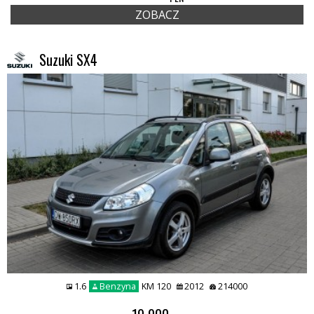
ZOBACZ
Suzuki SX4
1.6
Benzyna
KM 120
2012
214000