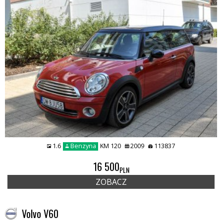
1.6
Benzyna
KM 120
2009
113837
16 500
PLN
ZOBACZ
Volvo V60