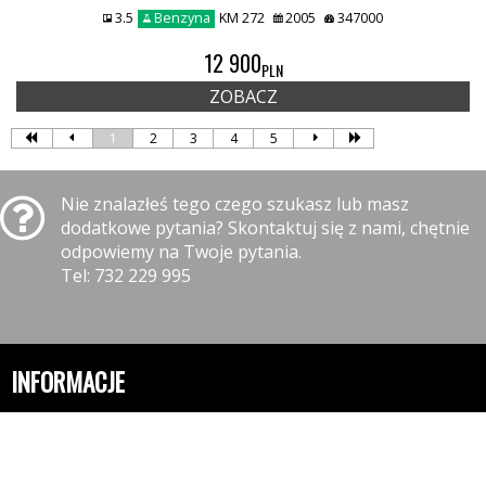
3.5
Benzyna
KM 272
2005
347000
12 900
PLN
ZOBACZ
1
2
3
4
5
Nie znalazłeś tego czego szukasz lub masz
dodatkowe pytania? Skontaktuj się z nami, chętnie
odpowiemy na Twoje pytania.
Tel: 732 229 995
INFORMACJE
Polityka prywatności
Polityka cookies
Klauzula informacyjna RODO