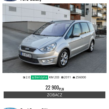
2.0
Benzyna
KM 203
2011
256000
22 900
PLN
ZOBACZ