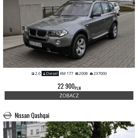
2.0
Diesel
KM 177
2008
237000
22 900
PLN
ZOBACZ
Nissan Qashqai