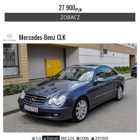
27 900
PLN
ZOBACZ
Mercedes-Benz CLK
3.0
Diesel
KM 224
2006
291000