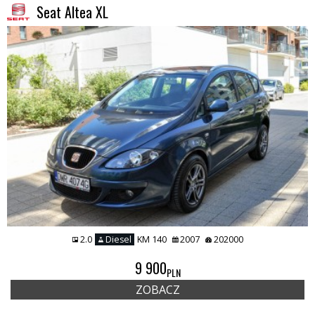
Seat Altea XL
2.0
Diesel
KM 140
2007
202000
9 900
PLN
ZOBACZ