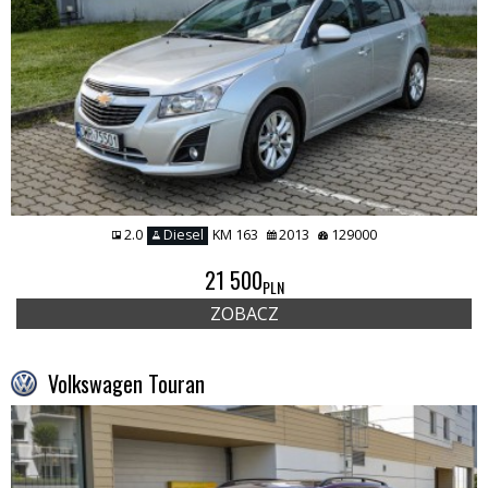
2.0
Diesel
KM 163
2013
129000
21 500
PLN
ZOBACZ
Volkswagen Touran