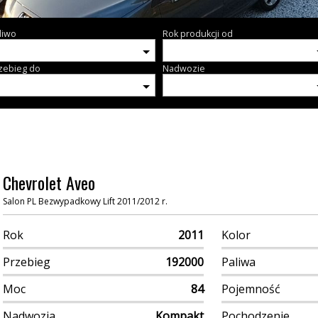
liwo
Rok produkcji od
zebieg do
Nadwozie
Chevrolet Aveo
Salon PL Bezwypadkowy Lift 2011/2012 r.
Rok
2011
Kolor
Przebieg
192000
Paliwa
Moc
84
Pojemność
Nadwozia
Kompakt
Pochodzenie