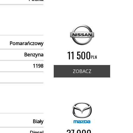
Pomarańczowy
11 500
Benzyna
PLN
1198
ZOBACZ
Biały
Diesel