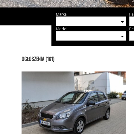
Marka
Pa
Model
Pr
OGŁOSZENIA (161)