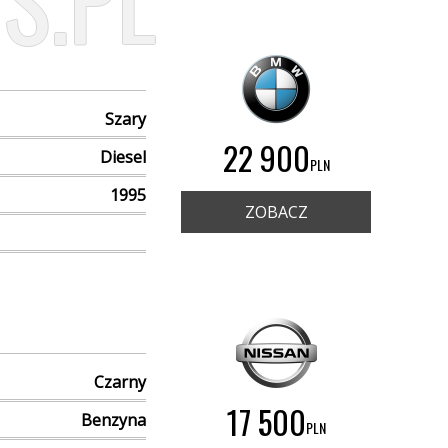
S.PL
Szary
22 900
Diesel
PLN
1995
ZOBACZ
Czarny
17 500
Benzyna
PLN