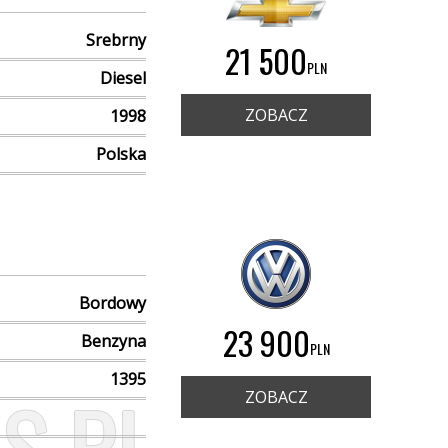
Srebrny
21 500
PLN
Diesel
ZOBACZ
1998
Polska
Bordowy
23 900
Benzyna
PLN
1395
ZOBACZ