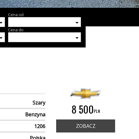
Cena od
Cena do
Szary
8 500
PLN
Benzyna
ZOBACZ
1206
Polska