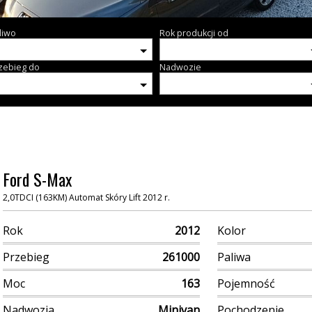
liwo
Rok produkcji od
zebieg do
Nadwozie
Ford S-Max
2,0TDCI (163KM) Automat Skóry Lift 2012 r.
Rok
2012
Kolor
Przebieg
261000
Paliwa
Moc
163
Pojemność
Nadwozia
Minivan
Pochodzenie