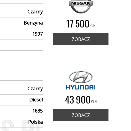
Czarny
17 500
Benzyna
PLN
1997
ZOBACZ
Czarny
43 900
Diesel
PLN
1685
ZOBACZ
Polska