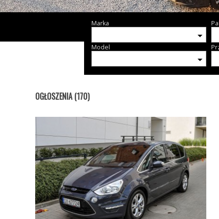
Marka
Pa
Model
Pr
OGŁOSZENIA (170)