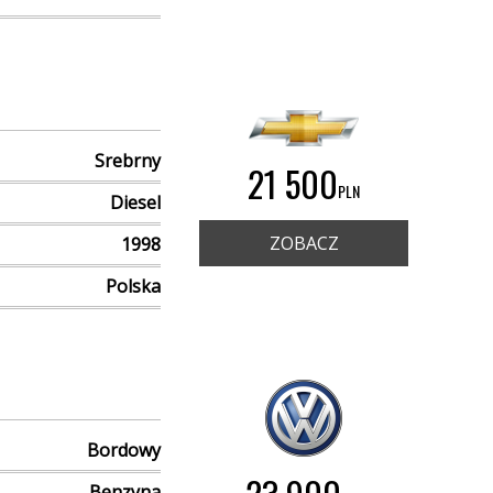
Srebrny
21 500
PLN
Diesel
ZOBACZ
1998
Polska
Bordowy
Benzyna