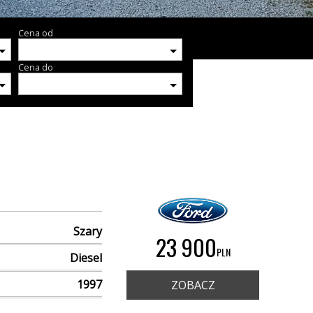
Cena od
Cena do
Szary
23 900
PLN
Diesel
1997
ZOBACZ