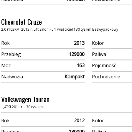
Chevrolet Cruze
2,0 (163KM) 2013 r. Lift Salon PL 1 właściciel 130 tys.km Bezwypadkowy
Rok
2013
Kolor
Przebieg
129000
Paliwa
Moc
163
Pojemność
Nadwozia
Kompakt
Pochodzenie
Volkswagen Touran
1,4TSI 2011 r. 130 tys. km
Rok
2012
Kolor
Przebieg
130000
Paliwa