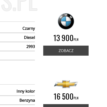
S.PL
Czarny
13 900
Diesel
PLN
2993
ZOBACZ
Inny kolor
16 500
PLN
Benzyna