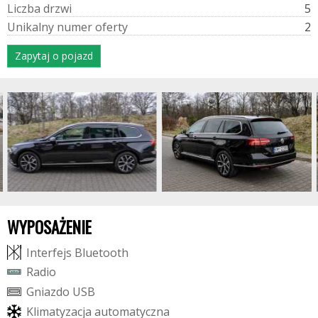
L
i
c
z
b
a
d
r
z
w
i
5
U
n
i
k
a
l
n
y
n
u
m
e
r
o
f
e
r
t
y
2
Zapytaj o pojazd
WYPOSAŻENIE
I
n
t
e
r
f
e
j
s
B
l
u
e
t
o
o
t
h
R
a
d
i
o
G
n
i
a
z
d
o
U
S
B
K
l
i
m
a
t
y
z
a
c
j
a
a
u
t
o
m
a
t
y
c
z
n
a