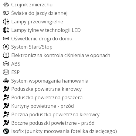
C
z
u
j
n
i
k
z
m
i
e
r
z
c
h
u
Ś
w
i
a
t
ł
a
d
o
j
a
z
d
y
d
z
i
e
n
n
e
j
L
a
m
p
y
p
r
z
e
c
i
w
m
g
i
e
l
n
e
L
a
m
p
y
t
y
l
n
e
w
t
e
c
h
n
o
l
o
g
i
i
L
E
D
O
ś
w
i
e
t
l
e
n
i
e
d
r
o
g
i
d
o
d
o
m
u
S
y
s
t
e
m
S
t
a
r
t
/
S
t
o
p
E
l
e
k
t
r
o
n
i
c
z
n
a
k
o
n
t
r
o
l
a
c
i
ś
n
i
e
n
i
a
w
o
p
o
n
a
c
h
A
B
S
E
S
P
S
y
s
t
e
m
w
s
p
o
m
a
g
a
n
i
a
h
a
m
o
w
a
n
i
a
P
o
d
u
s
z
k
a
p
o
w
i
e
t
r
z
n
a
k
i
e
r
o
w
c
y
P
o
d
u
s
z
k
a
p
o
w
i
e
t
r
z
n
a
p
a
s
a
ż
e
r
a
K
u
r
t
y
n
y
p
o
w
i
e
t
r
z
n
e
-
p
r
z
ó
d
B
o
c
z
n
a
p
o
d
u
s
z
k
a
p
o
w
i
e
t
r
z
n
a
k
i
e
r
o
w
c
y
B
o
c
z
n
e
p
o
d
u
s
z
k
i
p
o
w
i
e
t
r
z
n
e
-
p
r
z
ó
d
I
s
o
f
i
x
(
p
u
n
k
t
y
m
o
c
o
w
a
n
i
a
f
o
t
e
l
i
k
a
d
z
i
e
c
i
ę
c
e
g
o
)