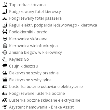
T
a
p
i
c
e
r
k
a
s
k
ó
r
z
a
n
a
P
o
d
g
r
z
e
w
a
n
y
f
o
t
e
l
k
i
e
r
o
w
c
y
P
o
d
g
r
z
e
w
a
n
y
f
o
t
e
l
p
a
s
a
ż
e
r
a
R
e
g
u
l
.
e
l
e
k
t
r
.
p
o
d
p
a
r
c
i
a
l
ę
d
ź
w
i
o
w
e
g
o
-
k
i
e
r
o
w
c
a
P
o
d
ł
o
k
i
e
t
n
i
k
i
-
p
r
z
ó
d
K
i
e
r
o
w
n
i
c
a
s
k
ó
r
z
a
n
a
K
i
e
r
o
w
n
i
c
a
w
i
e
l
o
f
u
n
k
c
y
j
n
a
Z
m
i
a
n
a
b
i
e
g
ó
w
w
k
i
e
r
o
w
n
i
c
y
K
e
y
l
e
s
s
G
o
C
z
u
j
n
i
k
d
e
s
z
c
z
u
E
l
e
k
t
r
y
c
z
n
e
s
z
y
b
y
p
r
z
e
d
n
i
e
E
l
e
k
t
r
y
c
z
n
e
s
z
y
b
y
t
y
l
n
e
L
u
s
t
e
r
k
a
b
o
c
z
n
e
u
s
t
a
w
i
a
n
e
e
l
e
k
t
r
y
c
z
n
i
e
P
o
d
g
r
z
e
w
a
n
e
l
u
s
t
e
r
k
a
b
o
c
z
n
e
L
u
s
t
e
r
k
a
b
o
c
z
n
e
s
k
ł
a
d
a
n
e
e
l
e
k
t
r
y
c
z
n
i
e
A
s
y
s
t
e
n
t
h
a
m
o
w
a
n
i
a
-
B
r
a
k
e
A
s
s
i
s
t