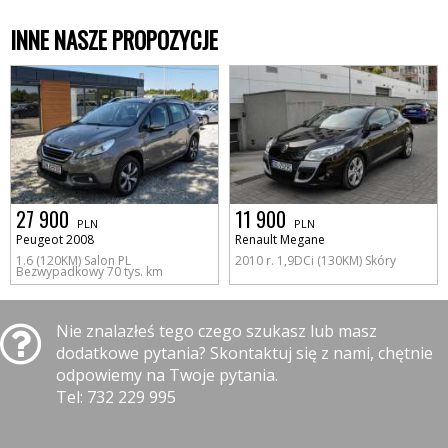
INNE NASZE PROPOZYCJE
27 900
11 900
PLN
PLN
Peugeot 2008
Renault Megane
1.6 (120KM) Salon PL
2010 r. 1,9DCi (130KM) Skóry
Bezwypadkowy 70 tys. km
Nie znalazłeś tego czego szukasz lub masz
dodatkowe pytania? Skontaktuj się z nami, chętnie
odpowiemy na Twoje pytania.
Tel: 732 229 995