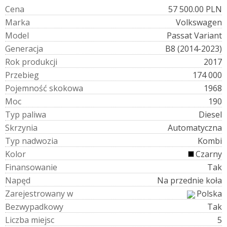
C
e
n
a
57 500.00 PLN
M
a
r
k
a
Volkswagen
M
o
d
e
l
Passat Variant
G
e
n
e
r
a
c
j
a
B8 (2014-2023)
R
o
k
p
r
o
d
u
k
c
j
i
2017
P
r
z
e
b
i
e
g
174 000
P
o
j
e
m
n
o
ś
ć
s
k
o
k
o
w
a
1968
M
o
c
190
T
y
p
p
a
l
i
w
a
Diesel
S
k
r
z
y
n
i
a
Automatyczna
T
y
p
n
a
d
w
o
z
i
a
Kombi
K
o
l
o
r
Czarny
F
i
n
a
n
s
o
w
a
n
i
e
Tak
N
a
p
ę
d
Na przednie koła
Z
a
r
e
j
e
s
t
r
o
w
a
n
y
w
Polska
B
e
z
w
y
p
a
d
k
o
w
y
Tak
L
i
c
z
b
a
m
i
e
j
s
c
5